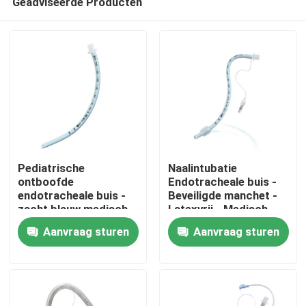
Geadviseerde Producten
Pediatrische
Naalintubatie
ontboofde
Endotracheale buis -
endotracheale buis -
Beveiligde manchet -
zacht blauw medisch
Latexvrij - Medisch
Thuis
PVC - CE ISO-
PVC - Duidelijke
Aanvraag sturen
Aanvraag sturen
gecertificeerd
markeringen
Producten
VR-show