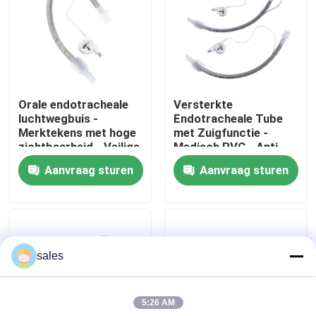
Over ons
Fabrieksreis
Orale endotracheale
Versterkte
luchtwegbuis -
Endotracheale Tube
Kwaliteitscontrole
Merktekens met hoge
met Zuigfunctie -
zichtbaarheid - Veilige
Medisch PVC - Anti-
plaatsing - Latexvrij -
resistent - CE & ISO
Aanvraag sturen
Aanvraag sturen
Contacteer ons
ISO CE-certificering
Gecertificeerd
Vraag een offerte aan
sales
ET Buisluchtroute
5:26 AM
Laryngeal Maskerluchtroute