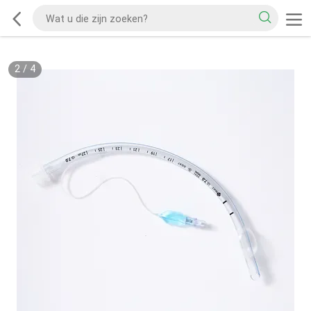
2
/
4