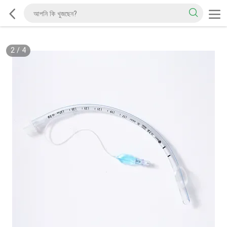
2
/
4