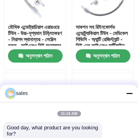
আমাদের সম্পর্কে
মৌখিক এন্ডোট্রাচিয়াল এয়ারওয়ে
সাকশন সহ রিইনফোর্সড
টিউব - উচ্চ-দৃশ্যমান চিহ্নিতকরণ
এন্ডোট্র্যাকিয়াল টিউব - মেডিকেল
কারখানা ভ্রমণ
- নিরাপদ স্থানান্তর - লেটেক্স
পিভিসি - অ্যান্টি রেজিস্ট্যান্ট -
মুক্ত - আইএসও সিই শংসাপত্র
সিই এবং আইএসও সার্টিফাইড
অনুসন্ধান পাঠান
অনুসন্ধান পাঠান
মান নিয়ন্ত্রণ
আমাদের সাথে যোগাযোগ করুন
sales
উদ্ধৃতির জন্য আবেদন
11:16 AM
ইটি টিউব এয়ারওয়ে
Good day, what product are you looking 
for?
ল্যারিঞ্জিয়াল মাস্ক এয়ারওয়ে
এককালীন শক্তিশালী
ডিসপোজেবল রিইনফোর্সড