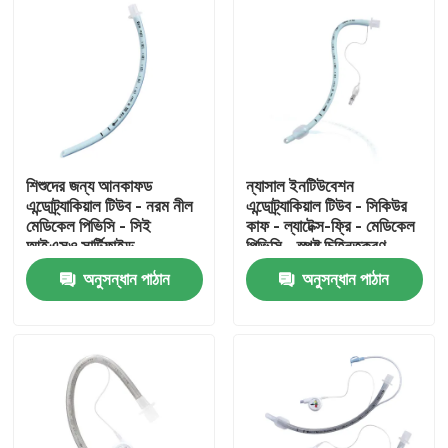
শিশুদের জন্য আনকাফড
ন্যাসাল ইনটিউবেশন
এন্ডোট্র্যাকিয়াল টিউব - নরম নীল
এন্ডোট্র্যাকিয়াল টিউব - সিকিউর
মেডিকেল পিভিসি - সিই
কাফ - ল্যাটেক্স-ফ্রি - মেডিকেল
আইএসও সার্টিফাইড
পিভিসি - স্পষ্ট চিহ্নিতকরণ
অনুসন্ধান পাঠান
অনুসন্ধান পাঠান
বাড়ি
পণ্য
VR প্রদর্শন