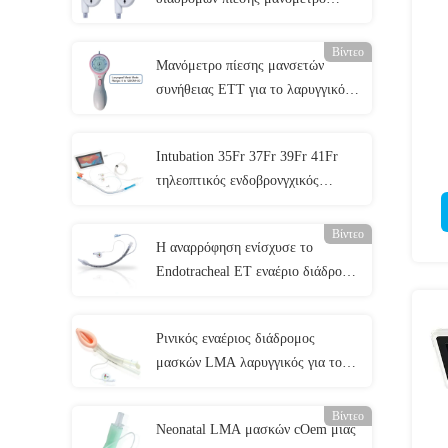
μανσετών οργάνων ελέγχου μίας
χρήσης
Βίντεο
Μανόμετρο πίεσης μανσετών
συνήθειας ETT για το λαρυγγικό
εναέριο διάδρομο 0-120cmH2O
μασκών
Intubation 35Fr 37Fr 39Fr 41Fr
τηλεοπτικός ενδοβρονγχικός
σωλήνας συσκευών με τη κάμερα
Βίντεο
Η αναρρόφηση ενίσχυσε το
Endotracheal ET εναέριο διάδρομο
Cuffed ISO13485 σωλήνων
πιστοποιημένο
Ρινικός εναέριος διάδρομος
μασκών LMA λαρυγγικός για το
τμήμα έκτακτης ανάγκης
Βίντεο
Neonatal LMA μασκών cOem μίας