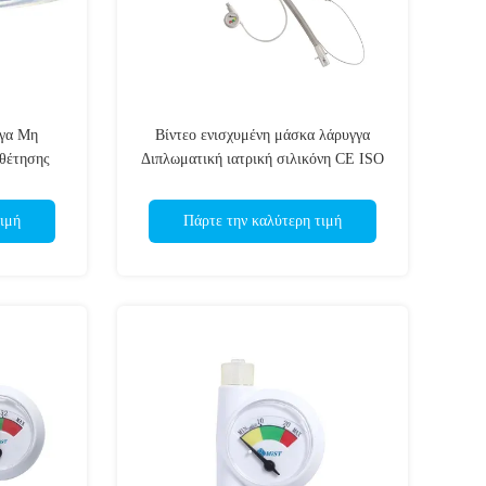
γγα Μη
Βίντεο ενισχυμένη μάσκα λάρυγγα
θέτησης
Διπλωματική ιατρική σιλικόνη CE ISO
γουσα /
ού ISO CE
ιμή
Πάρτε την καλύτερη τιμή