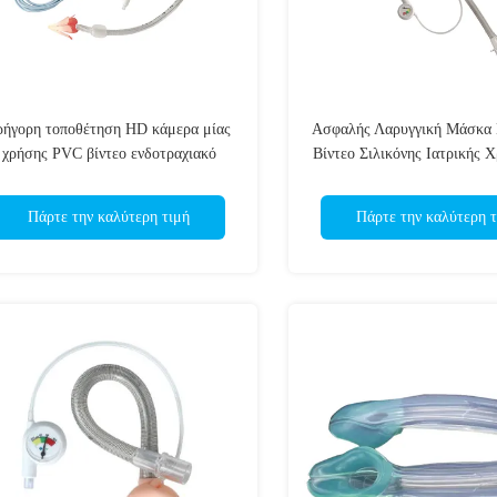
ρήγορη τοποθέτηση HD κάμερα μίας
Ασφαλής Λαρυγγική Μάσκα 
χρήσης PVC βίντεο ενδοτραχιακό
Βίντεο Σιλικόνης Ιατρικής
σωλήνα για χειρουργική επέμβαση
Camera για Ακριβή Διασωλ
επείγουσα θεραπεία CE ISO
Επείγουσα Θεραπεί
Πάρτε την καλύτερη τιμή
Πάρτε την καλύτερη τ
πιστοποιημένο OEM / ODM