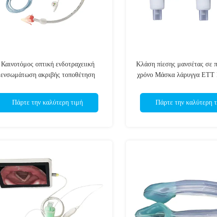
Καινοτόμος οπτική ενδοτραχειική
Κλάση πίεσης μανσέτας σε 
ενσωμάτωση ακριβής τοποθέτηση
χρόνο Μάσκα λάρυγγα ETT
ασφαλής χωρίς ανησυχίες
Connector Gauge
Πάρτε την καλύτερη τιμή
Πάρτε την καλύτερη τ