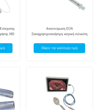
Ενίσχυσης
Αποστείρωση EOS
 Χρήσης HD
Ξαναχρησιμοποιήσιμη ιατρική σιλικόνη
ήνωση και
λαρυγγική μάσκα εύκολη για
α
νοσοκομεία / σταθμούς έκτακτης
ιμή
Πάρτε την καλύτερη τιμή
ανάγκης ISO CE