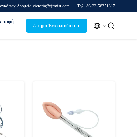
νικό ταχυδρομείο victoria@tjrmist.com
Τηλ. 86-22-58351817
επαφή


Αίτημα Ένα απόσπασμα
α