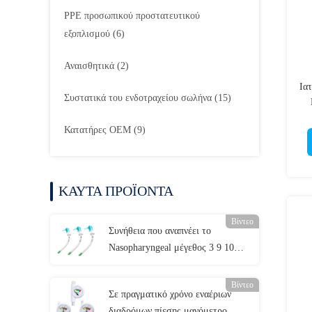
PPE προσωπικού προστατευτικού
εξοπλισμού
(6)
Αναισθητικά
(2)
Ια
Συστατικά του ενδοτραχείου σωλήνα
(15)
Κατατήρες OEM
(9)
Α
ΚΑΥΤΑ ΠΡΟΪΟΝΤΑ
Βίντεο
Συνήθεια που αναπνέει το
Nasopharyngeal μέγεθος 3 9 10
σωλήνων εναέριων διαδρόμων
Βίντεο
Σε πραγματικό χρόνο εναέριων
διαδρόμων πίεσης μανόμετρο