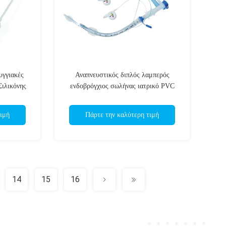
γγιακές
Αναπνευστικός διπλός λαμπερός
Σιλικόνης
ενδοβρόγχιος σωλήνας ιατρικό PVC
χωρίς DEHP για σύνθετες αεροπορικές
μεταφορές
ιμή
Πάρτε την καλύτερη τιμή
14
15
16