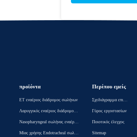
προϊόντα
Περίπου εμείς
ET εναέριος διάδρομος σωλήνων
Σχεδιάγραμμα επιχεί
ρησης
Λαρυγγικός εναέριος διάδρομος μ
Γύρος εργοστασίων
ασκών
Nasopharyngeal σωλήνας εναέριω
Ποιοτικός έλεγχος
ν διαδρόμων
Μίας χρήσης Endotracheal σωλήν
Sitemap