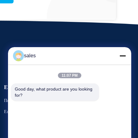
sales
11:07 PM
Εκδηλώσεις
Good day, what product are you looking 
Αίτημα Ένα
for?
Περιπτώσεις
απόσπασμα
Τηλ. 86-22-58351817
Ειδήσεις
Φαξ 86-22-58351188


