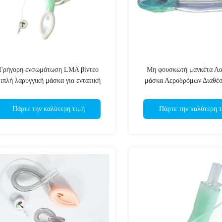
Γρήγορη ενσωμάτωση LMA βίντεο
Μη φουσκωτή μανκέτα Λα
ιπλή λαρυγγική μάσκα για εντατική
μάσκα Αεροδρόμων Διαθέ
ναισθησιολογία αναπνευστική αέριο
OEM ODM
ειδίου του αιθυλενίου αποστειρωμένο
Πάρτε την καλύτερη τιμή
Πάρτε την καλύτερη τ