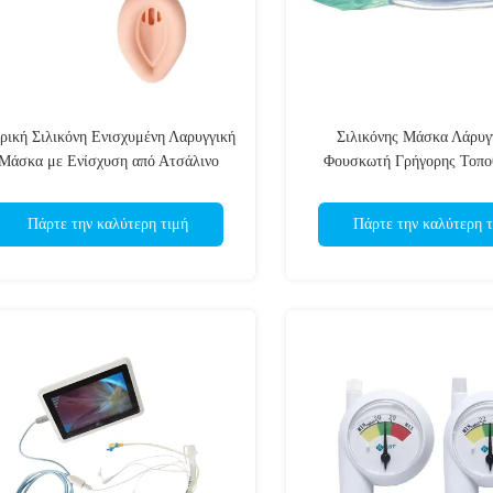
τρική Σιλικόνη Ενισχυμένη Λαρυγγική
Σιλικόνης Μάσκα Λάρυ
Μάσκα με Ενίσχυση από Ατσάλινο
Φουσκωτή Γρήγορης Τοπο
Σύρμα και Πατενταρισμένο IPM
Αποτελεσματική για Επεί
ποστειρωμένο από EOS Ιδανική για
Ξαφνική Απόφραξη Αεραγωγ
Πάρτε την καλύτερη τιμή
Πάρτε την καλύτερη τ
Νοσοκομείο