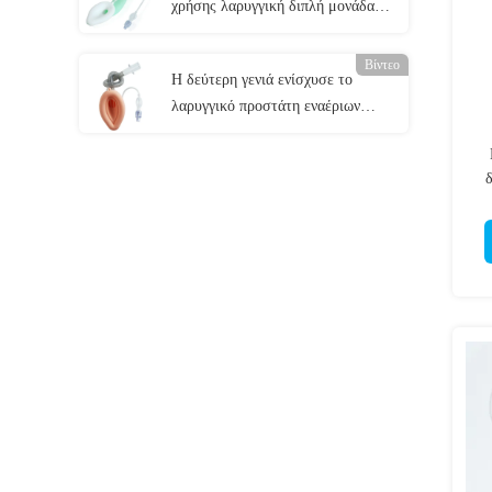
χρήσης λαρυγγική διπλή μονάδα
λούμεν εναέριων διαδρόμων
Βίντεο
Η δεύτερη γενιά ενίσχυσε το
λαρυγγικό προστάτη εναέριων
διαδρόμων LMA μασκών με το
πειραματικό μπαλόνι
δ
α
οξ