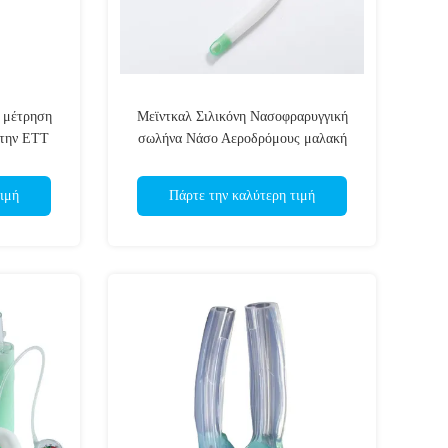
η μέτρηση
Μεϊντκαλ Σιλικόνη Νασοφραρυγγική
 την ETT
σωλήνα Νάσο Αεροδρόμους μαλακή
O
άκρη ρυθμιζόμενη παιδιατρική
ιμή
Πάρτε την καλύτερη τιμή