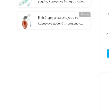
χρήσης λαρυγγική διπλή μονάδα
λούμεν εναέριων διαδρόμων
Βίντεο
Η δεύτερη γενιά ενίσχυσε το
λαρυγγικό προστάτη εναέριων
διαδρόμων LMA μασκών με το
Δ
πειραματικό μπαλόνι