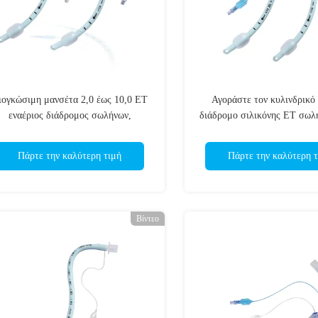
ιογκώσιμη μανσέτα 2,0 έως 10,0 ET
Αγοράστε τον κυλινδρικό 
εναέριος διάδρομος σωλήνων,
διάδρομο σιλικόνης ET σωλ
μεμονωμένη συσκευασία σακουλών
μεμονωμένη συσκευασία 
εύχρηστη
Πάρτε την καλύτερη τιμή
Πάρτε την καλύτερη τ
Βίντεο