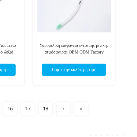
 Λουμένιο
Υδροφιλική επιφάνεια ενέσιμης ρινικής
ό δεξιό
ατμόσφαιρας OEM ODM Factory
σωλήνα
ιμή
Πάρτε την καλύτερη τιμή
16
17
18