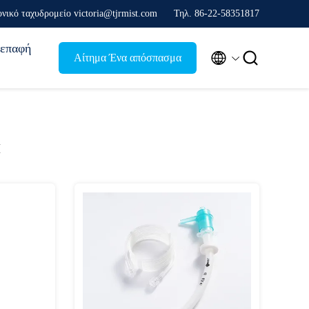
νικό ταχυδρομείο victoria@tjrmist.com
Τηλ. 86-22-58351817
επαφή


Αίτημα Ένα απόσπασμα
α