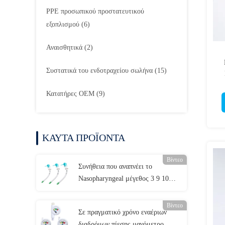
PPE προσωπικού προστατευτικού
εξοπλισμού
(6)
Αναισθητικά
(2)
Συστατικά του ενδοτραχείου σωλήνα
(15)
Κατατήρες OEM
(9)
ΚΑΥΤΑ ΠΡΟΪΟΝΤΑ
Βίντεο
Συνήθεια που αναπνέει το
Nasopharyngeal μέγεθος 3 9 10
σωλήνων εναέριων διαδρόμων
Βίντεο
Σε πραγματικό χρόνο εναέριων
διαδρόμων πίεσης μανόμετρο