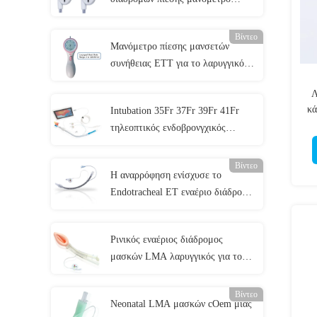
μανσετών οργάνων ελέγχου μίας
χρήσης
Βίντεο
Μανόμετρο πίεσης μανσετών
συνήθειας ETT για το λαρυγγικό
εναέριο διάδρομο 0-120cmH2O
Λ
μασκών
κά
Intubation 35Fr 37Fr 39Fr 41Fr
τηλεοπτικός ενδοβρονγχικός
σωλήνας συσκευών με τη κάμερα
Βίντεο
Η αναρρόφηση ενίσχυσε το
Endotracheal ET εναέριο διάδρομο
Cuffed ISO13485 σωλήνων
πιστοποιημένο
Ρινικός εναέριος διάδρομος
μασκών LMA λαρυγγικός για το
τμήμα έκτακτης ανάγκης
Βίντεο
Neonatal LMA μασκών cOem μίας