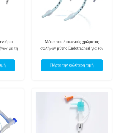
εναέριο
Μέσω του διαφανούς χρώματος
ήνων με τη
σωλήνων μύτης Endotracheal για τον
σακουλών
ιατρικό εναέριο διάδρομο χρήσης ET
σωλήνων
ιμή
Πάρτε την καλύτερη τιμή