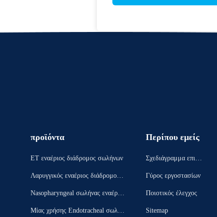
προϊόντα
Περίπου εμείς
ET εναέριος διάδρομος σωλήνων
Σχεδιάγραμμα επιχεί
ρησης
Λαρυγγικός εναέριος διάδρομος μ
Γύρος εργοστασίων
ασκών
Nasopharyngeal σωλήνας εναέριω
Ποιοτικός έλεγχος
ν διαδρόμων
Μίας χρήσης Endotracheal σωλήν
Sitemap