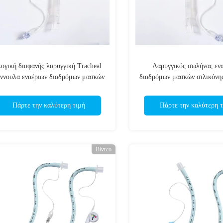
ογική διαφανής λαρυγγική Tracheal
Λαρυγγικός σωλήνας εν
ννουλα εναέριων διαδρόμων μασκών
διαδρόμων μασκών σιλικόνης
βαθμού - υψηλός - ποιότητ
κατάλληλος & άνετ
Πάρτε την καλύτερη τιμή
Πάρτε την καλύτερη τ
Βίντεο