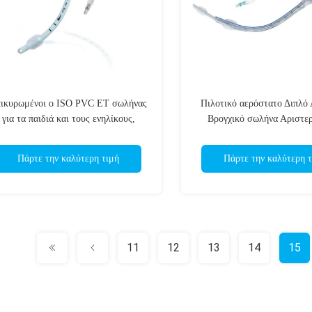
ικυρωμένοι ο ISO PVC ET σωλήνας
Πιλοτικό αερόστατο Διπλό
για τα παιδιά και τους ενηλίκους,
Βρογχικό σωλήνα Αριστερ
υψηλούς - ποιοτικοί υλικοί
πλευρικό ενδοβρογχικό 
Endotracheal σωλήνες
Πάρτε την καλύτερη τιμή
Πάρτε την καλύτερη τ
11
12
13
14
15