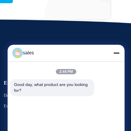
sales
2:44 PM
Εκδηλώσεις
Good day, what product are you looking 
Αίτημα Ένα
for?
Περιπτώσεις
απόσπασμα
Τηλ. 86-22-58351817
Ειδήσεις
Φαξ 86-22-58351188


