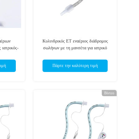
αέριων
Κυλινδρικός ET εναέριος διάδρομος
 ιατρικός-
σωλήνων με τη μανσέτα για ιατρικό
α, τέλεια
UseThrough ο στοματικός endotracheal
ος
σωλήνας
ιμή
Πάρτε την καλύτερη τιμή
Βίντεο