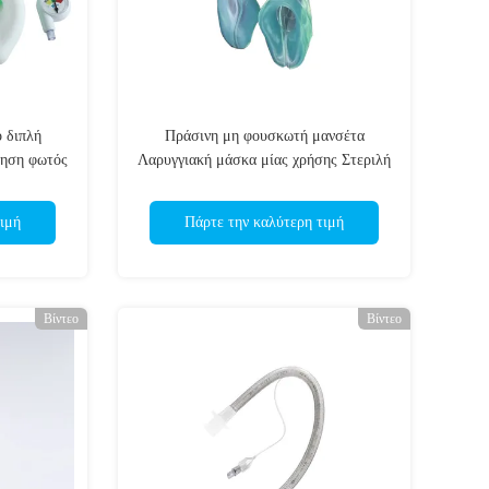
ο διπλή
Πράσινη μη φουσκωτή μανσέτα
φηση φωτός
Λαρυγγιακή μάσκα μίας χρήσης Στεριλή
ς CE OEM
ISO
ιμή
Πάρτε την καλύτερη τιμή
Βίντεο
Βίντεο