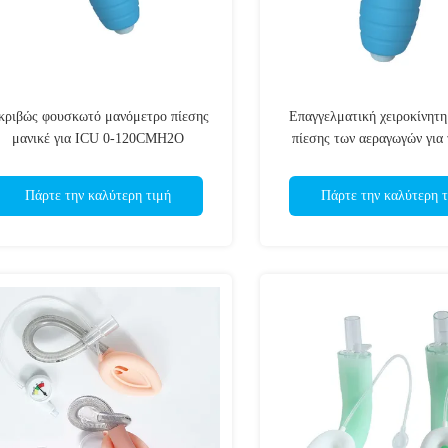
κριβώς φουσκωτό μανόμετρο πίεσης
Επαγγελματική χειροκίνητ
μανικέ για ICU 0-120CMH2O
πίεσης των αεραγωγών για
LMA 0-120CMH2
Πάρτε την καλύτερη τιμή
Πάρτε την καλύτερη τ