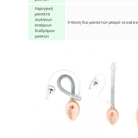
Λαρυγγική
μανσέτα
σωλήνων
Η πίεση δια--μανσετών μπορεί να καλά-
εναέριων
διαδρόμων
μασκών