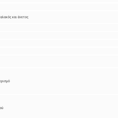
μαλακός και άνετος
ερισμό
μού