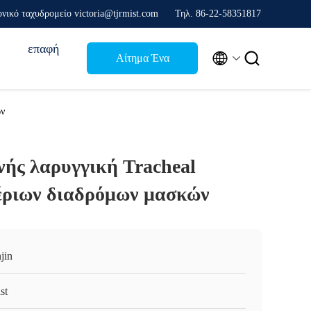
νικό ταχυδρομείο victoria@tjrmist.com
Τηλ. 86-22-58351817
επαφή


Αίτημα Ένα
απόσπασμα
ών
νής λαρυγγική Tracheal
έριων διαδρόμων μασκών
jin
st