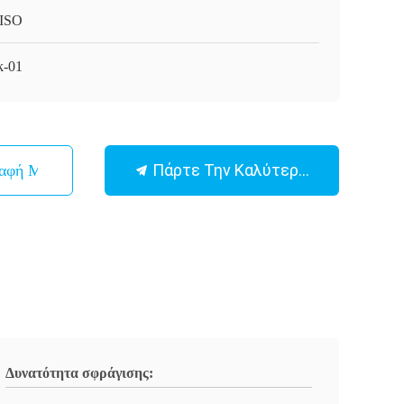
ISO
-01
Πάρτε Την Καλύτερη Τιμή
παφή Με
Δυνατότητα σφράγισης: