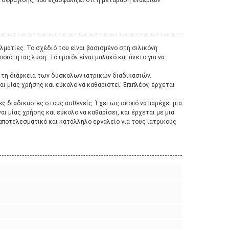
σφράγισης, που εξασφαλίζει ότι η μετάβαση εναέριων
ελματίες. Το σχέδιό του είναι βασισμένο στη σιλικόνη
ποιότητας λύση. Το προϊόν είναι μαλακό και άνετο για να
ά τη διάρκεια των δύσκολων ιατρικών διαδικασιών.
ναι μίας χρήσης και εύκολο να καθαριστεί. Επιπλέον, έρχεται
ες διαδικασίες στους ασθενείς. Έχει ως σκοπό να παρέχει μια
αι μίας χρήσης και εύκολο να καθαρίσει, και έρχεται με μια
 αποτελεσματικό και κατάλληλο εργαλείο για τους ιατρικούς