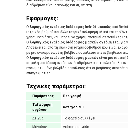
αποτελεσματική και ασφαλής μέθοδος αποστείρωσης. Επιπλέο
διαδρόμων είναι ασφαλής και αξιόπιστη.
Εφαρμογές:
Ο
λαρυγγικός εναέριος διάδρομος lmk-01 μασκών
, από Rmis
ιατρικός-βαθμού και άλλα ιατρικά πολυμερή υλικά και προϊόντα
χρησιμοποιήσει, και μπορεί να χρησιμοποιηθεί σε ποικίλες ια
Ο
λαρυγγικός εναέριος διάδρομος μασκών
σχεδιάζεται για 
Αποτελείται από τη σιλικόνη ιατρικός-βαθμού που είναι ελαφρι
με μια ενσωματωμένη βαλβίδα ασφάλειας ότι οι βοήθειες απο
Ο
λαρυγγικός εναέριος διάδρομος μασκών
είναι μια ιδανική
ασφαλή μετάβαση εναέριων διαδρόμων, και το υλικό σιλικόνης 
ενσωματωμένη βαλβίδα ασφάλειας ότι οι βοήθειες αποτρέπου
επαγγελματίες.
Τεχνικές παράμετροι:
Παράμετρος
Περιγραφή
Ταξινόμηση
Κατηγορία ΙΙ
οργάνων
Δείγμα
Το φορτίο συλλέγει
Μέγεθος
Διάφορα μεγέθη