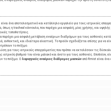
ν, ο λαρυγγικός εναέριος διάδρομος μασκών παρέχει την άριστη δυνατότητα 
t είναι ένα αποτελεσματικό και κατάλληλο εργαλείο για τους ιατρικούς επαγγ
, όπως η tracheal κάννουλα, που παρέχει μια ασφαλή, μίας χρήσης, και υψηλής 
τρικές τοποθετήσεις.
να παρέχει μια ασφαλή μετάβαση εναέριων διαδρόμων για τους ασθενείς κατ
ά, ανθεκτική, και ιδιαίτερα ελαστική. Το προϊόν σχεδιάζεται επίσης για να εί
τρέπουν το πνίξιμο.
 λύση για τους ιατρικούς επαγγελματίες που πρέπει να εκτελέσουν τις δύσκολ
ιατρικός-βαθμού του είναι μαλακό και άνετο για τους ασθενείς. Επιπλέον, είν
ν το πνίξιμο. Ο
λαρυγγικός εναέριος διάδρομος μασκών
από Rmist είναι ένα