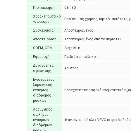
Πιστοποίηση
CE, ISO
Χαρακτηριστικό
Προϊόν μίας χρήσης, υψηλό - ποιότητα, 
γνώρισμα
Συσκευασία
Αποστειρωμένος
Αποστείρωση
Αποστειρωμένος από το αέριο EO
COEM, ODM
Δεχτείτε
Εφαρμογή
Παιδιά και ενήλικοι
Δυνατότητα
Άριστος
σφράγισης
Ενισχυμένος
λαρυγγικός
εναέριος
Παρέχετε τον ασφαλή υπομονετικό εξα
διάδρομος
μασκών
Λαρυγγικός
σωλήνας
εναέριων
Φιαγμένος από υλικό PVC ιατρικός-βαθ
διαδρόμων
μασκών