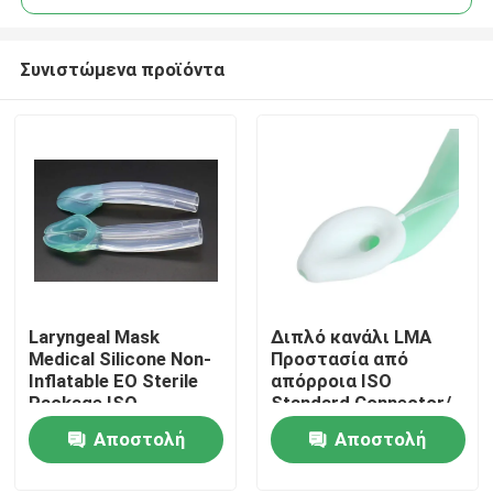
Συνιστώμενα προϊόντα
Laryngeal Mask
Διπλό κανάλι LMA
Αρχική Σελίδα
Medical Silicone Non-
Προστασία από
Inflatable EO Sterile
απόρροια ISO
Package ISO
Standard Connector/
Προϊόντα
Certificated
Medical Silicone
Αποστολή
Αποστολή
Structure/ CE ISO
ερώτησης
ερώτησης
Εμφάνιση VR