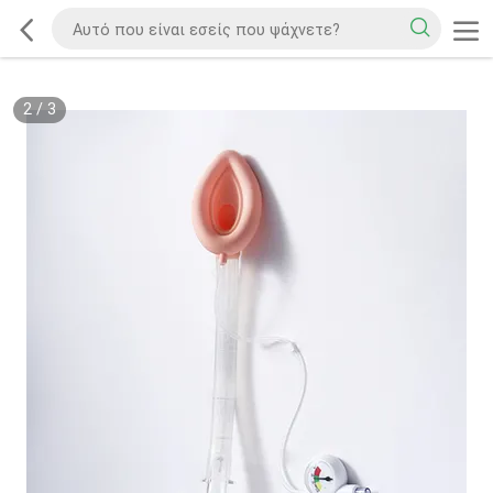
2
/
3