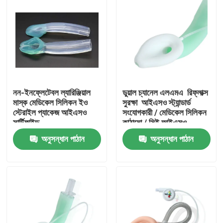
নন-ইনফ্লেটেবল ল্যারিঞ্জিয়াল
ডুয়াল চ্যানেল এলএমএ ️ রিফ্লাক্স
মাস্ক মেডিকেল সিলিকন ইও
সুরক্ষা ️ আইএসও স্ট্যান্ডার্ড
স্টেরাইল প্যাকেজ আইএসও
সংযোগকারী / মেডিকেল সিলিকন
সার্টিফাইড
কাঠামো / সিই আইএসও
অনুসন্ধান পাঠান
অনুসন্ধান পাঠান
বাড়ি
পণ্য
VR প্রদর্শন