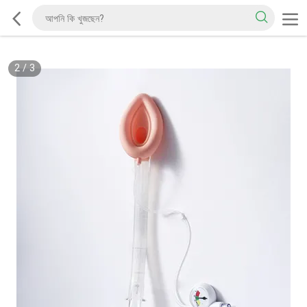
2
/
3