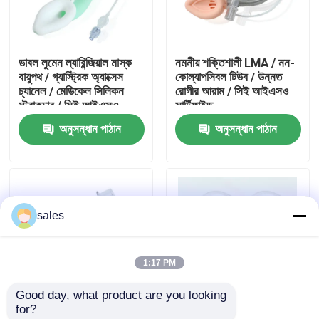
আমাদের সম্পর্কে
ডাবল লুমেন ল্যারিন্জিয়াল মাস্ক
নমনীয় শক্তিশালী LMA / নন-
বায়ুপথ / গ্যাস্ট্রিক অ্যাক্সেস
কোল্যাপসিবল টিউব / উন্নত
কারখানা ভ্রমণ
চ্যানেল / মেডিকেল সিলিকন
রোগীর আরাম / সিই আইএসও
স্ট্রাকচার / সিই আইএসও
সার্টিফাইড
অনুসন্ধান পাঠান
অনুসন্ধান পাঠান
মান নিয়ন্ত্রণ
আমাদের সাথে যোগাযোগ করুন
sales
উদ্ধৃতির জন্য আবেদন
1:17 PM
ইটি টিউব এয়ারওয়ে
Good day, what product are you looking 
for?
ল্যারিঞ্জিয়াল মাস্ক এয়ারওয়ে
শক্তিশালী স্বরযন্ত্র মাস্ক
শক্তিশালী সিলিকন ল্যারিঞ্জিয়াল