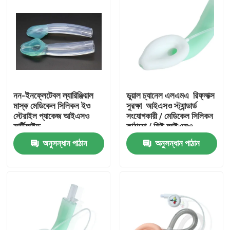
নন-ইনফ্লেটেবল ল্যারিঞ্জিয়াল
ডুয়াল চ্যানেল এলএমএ ️ রিফ্লাক্স
মাস্ক মেডিকেল সিলিকন ইও
সুরক্ষা ️ আইএসও স্ট্যান্ডার্ড
স্টেরাইল প্যাকেজ আইএসও
সংযোগকারী / মেডিকেল সিলিকন
সার্টিফাইড
কাঠামো / সিই আইএসও
অনুসন্ধান পাঠান
অনুসন্ধান পাঠান
বাড়ি
পণ্য
VR প্রদর্শন