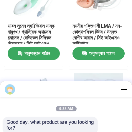
আমাদের সম্পর্কে
ডাবল লুমেন ল্যারিন্জিয়াল মাস্ক
নমনীয় শক্তিশালী LMA / নন-
বায়ুপথ / গ্যাস্ট্রিক অ্যাক্সেস
কোল্যাপসিবল টিউব / উন্নত
কারখানা ভ্রমণ
চ্যানেল / মেডিকেল সিলিকন
রোগীর আরাম / সিই আইএসও
স্ট্রাকচার / সিই আইএসও
সার্টিফাইড
অনুসন্ধান পাঠান
অনুসন্ধান পাঠান
মান নিয়ন্ত্রণ
আমাদের সাথে যোগাযোগ করুন
উদ্ধৃতির জন্য আবেদন
9:38 AM
ইটি টিউব এয়ারওয়ে
Good day, what product are you looking 
for?
ল্যারিঞ্জিয়াল মাস্ক এয়ারওয়ে
শক্তিশালী স্বরযন্ত্র মাস্ক
শক্তিশালী সিলিকন ল্যারিঞ্জিয়াল