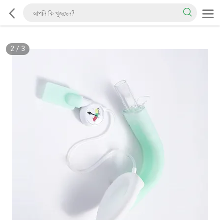
2
/
3