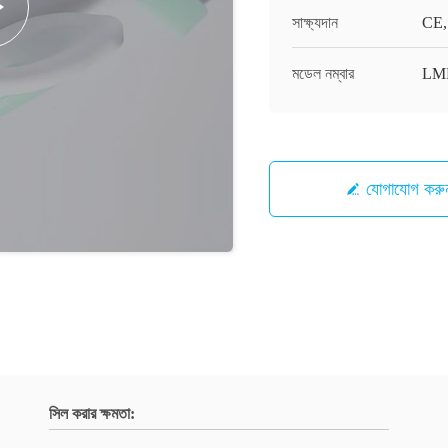
সাক্ষ্যদান
CE,
মডেল নম্বার
LM
যোগাযোগ করু
সিল করার ক্ষমতা: