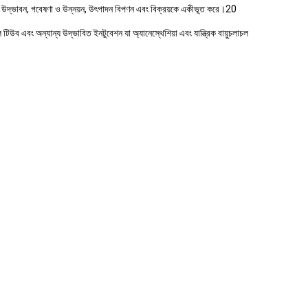
 যা উদ্ভাবন, গবেষণা ও উন্নয়ন, উৎপাদন বিপণন এবং বিক্রয়কে একীভূত করে।20
াল টিউব এবং অন্যান্য উদ্ভাবিত ইনটুবেশন যা অ্যানেস্থেশিয়া এবং যান্ত্রিক বায়ুচলাচল