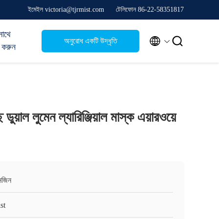
ইমেইল victoria@tjrmist.com
টেলিফোন 86-22-58351817
সাথে


অনুরোধ একটি উদ্ধৃতি
 করুন
 ডুয়াল লুমেন ল্যারিঞ্জিয়াল মাস্ক এয়ারওয়ে
ানজিন
st