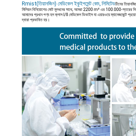
Rmist(তিয়ানজিন) মেডিকেল ইকুইপমেন্ট কোং, লিমিটেড
চীনের তিয়ানজ
মিলিয়ন বিনিয়োগের মোট মূলধনের সাথে, আমরা 2200 m² এর 100.000-স্তরের বিশ
আমাদের প্রধান পণ্য হল ক্লাস I/ll মেডিকেল ডিভাইস যা এয়ারওয়ে ম্যানেজমেন্টে প্রয়োগ ক
দ্বারা প্রভাবিত হয়।