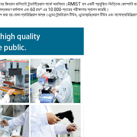
িনের জিন্নান বালিতাই ইন্ডাস্ট্রিয়াল পার্কে অবস্থিত।RMIST হল একটি প্রযুক্তি-ভিত্তিক কোম্পানি
ুদ্ধকরণ কর্মশালা এবং 60 m² এর 10.000-স্তরের পরীক্ষাগার স্থাপন করেছি।
রা হয় যেমন ল্যারিঞ্জিয়াল মাস্ক।এন্ডো-ট্র্যাচিয়াল টিউব, এন্ডোব্রঙ্কিয়াল টিউব এবং নাসোফ্যারিঞ্জিয়