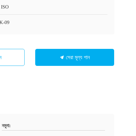
 ISO
K-09
ন
সেরা মূল্য পান
নমুনা: