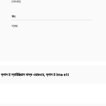
চমৎকার
রঙ:
স্বচ্ছ
,
ক্লাস II ল্যারিঞ্জিয়াল মাস্ক এয়ারওয়ে
,
ক্লাস II lma ett