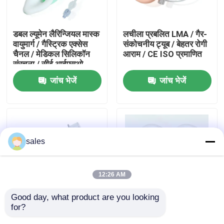
हमारे बारे में
डबल ल्यूमेन लैरिन्जियल मास्क
लचीला प्रबलित LMA / गैर-
वायुमार्ग / गैस्ट्रिक एक्सेस
संकोचनीय ट्यूब / बेहतर रोगी
चैनल / मेडिकल सिलिकॉन
आराम / CE ISO प्रमाणित
फैक्टरी यात्रा
संरचना / सीई आईएसओ
जांच भेजें
जांच भेजें
गुणवत्ता नियंत्रण
हमसे संपर्क करें
sales
एक बोली का अनुरोध
12:26 AM
ईटी ट्यूब एयरवे
Good day, what product are you looking 
for?
प्रबलित स्वरयंत्र मास्क
प्रबलित सिलिकॉन
स्वरयंत्र मुखौटा वायुमार्ग
वायुमार्ग / मुड़ने के प्रतिरोधी
लारिनजियल मास्क / सर्पिल