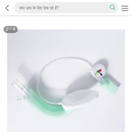
2
/
4