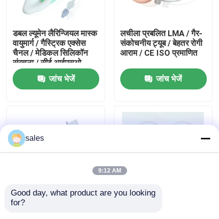
हमारे बारे में
डबल ल्यूमेन लैरिन्जियल मास्क
लचीला प्रबलित LMA / गैर-
वायुमार्ग / गैस्ट्रिक एक्सेस
संकोचनीय ट्यूब / बेहतर रोगी
चैनल / मेडिकल सिलिकॉन
आराम / CE ISO प्रमाणित
फैक्टरी यात्रा
संरचना / सीई आईएसओ
जांच भेजें
जांच भेजें
गुणवत्ता नियंत्रण
हमसे संपर्क करें
sales
एक बोली का अनुरोध
9:12 AM
ईटी ट्यूब एयरवे
Good day, what product are you looking 
for?
प्रबलित स्वरयंत्र मास्क
प्रबलित सिलिकॉन
स्वरयंत्र मुखौटा वायुमार्ग
वायुमार्ग / मुड़ने के प्रतिरोधी
लारिनजियल मास्क / सर्पिल