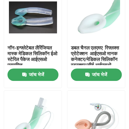
नॉन-इन्फ्लेटेबल लैरिंजियल
डबल चैनल एलएमए ️ रिफ्लक्स
मास्क मेडिकल सिलिकॉन ईओ
प्रोटेक्शन ️ आईएसओ मानक
स्टेरिल पैकेज आईएसओ
कनेक्टर/मेडिकल सिलिकॉन
प्रमाणित
स्ट्रक्चर/सीई आईएसओ
जांच भेजें
जांच भेजें
होम
उत्पाद
वीआर दिखाएँ