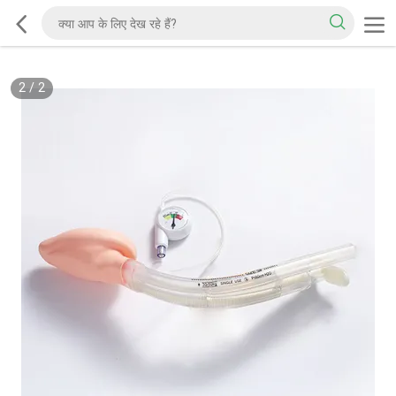
2
/
2