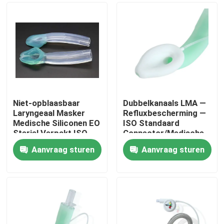
Niet-opblaasbaar
Dubbelkanaals LMA —
Laryngeaal Masker
Refluxbescherming —
Medische Siliconen EO
ISO Standaard
Steriel Verpakt ISO
Connector/Medische
Gecertificeerd
Siliconen
Aanvraag sturen
Aanvraag sturen
Structuur/CE ISO
Thuis
Producten
VR-show