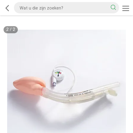
2
/
2