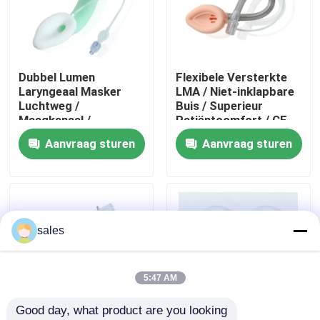
Over ons
Dubbel Lumen
Flexibele Versterkte
Fabrieksreis
Laryngeaal Masker
LMA / Niet-inklapbare
Luchtweg /
Buis / Superieur
Maagkanaal /
Patiëntcomfort / CE
Kwaliteitscontrole
Medische Siliconen
ISO Gecertificeerd
Aanvraag sturen
Aanvraag sturen
Structuur/CE ISO
Contacteer ons
Vraag een offerte aan
sales
ET Buisluchtroute
5:47 AM
Good day, what product are you looking 
Laryngeal Maskerluchtroute