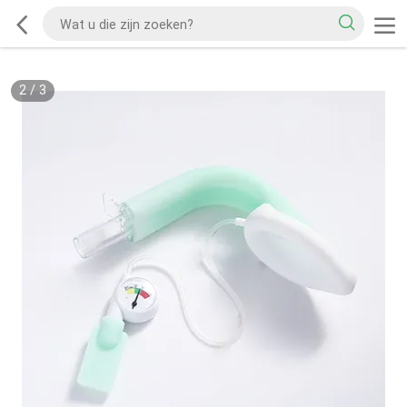
2
/
3