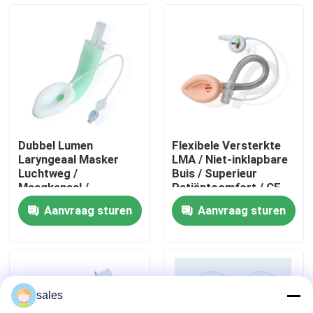
Over ons
Fabrieksreis
Kwaliteitscontrole
Dubbel Lumen
Flexibele Versterkte
Laryngeaal Masker
LMA / Niet-inklapbare
Contacteer ons
Luchtweg /
Buis / Superieur
Maagkanaal /
Patiëntcomfort / CE
Medische Siliconen
ISO Gecertificeerd
Aanvraag sturen
Aanvraag sturen
Structuur/CE ISO
Vraag een offerte aan
ET Buisluchtroute
sales
Laryngeal Maskerluchtroute