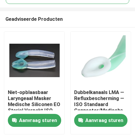
Geadviseerde Producten
Niet-opblaasbaar
Dubbelkanaals LMA —
Thuis
Laryngeaal Masker
Refluxbescherming —
Medische Siliconen EO
ISO Standaard
Steriel Verpakt ISO
Connector/Medische
Producten
Gecertificeerd
Siliconen
Aanvraag sturen
Aanvraag sturen
Structuur/CE ISO
VR-show