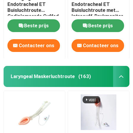
Endotracheal ET
Endotracheal ET
Buisluchtroute
Buisluchtroute met
Gediplomeerde Cuffed
Intracuff-Drukmonitor
ISO13485
Beste prijs
Beste prijs
Contacteer ons
Contacteer ons
Laryngeal Maskerluchtroute
(163)