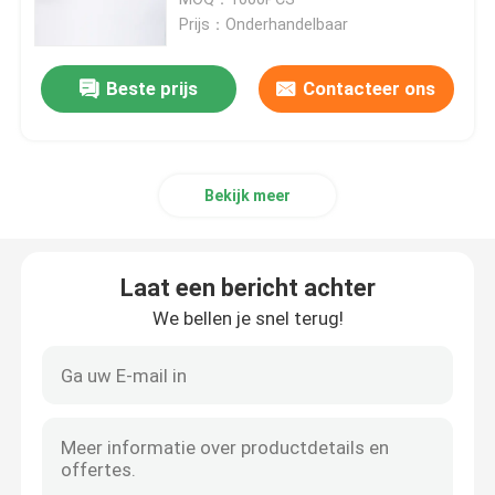
Prijs：Onderhandelbaar
Nasopharyngeal Luchtroutebuis
Beste prijs
Contacteer ons
Beschikbare Endotracheal Buis
Bekijk meer
Dubbele Lumen Luchtpijptak
De Monitor van de luchtroutedruk
Laat een bericht achter
We bellen je snel terug!
De Manometer van de manchetdruk
Bronchiale Blocker Buis
Zuig katheter