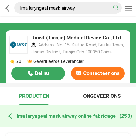
Rmist (Tianjin) Medical Device Co., Ltd.
Address: No. 15, Kaituo Road, Balitai Town,
Jinnan District, Tianjin City 300350,China
5.0
Geverifieerde Leverancier
Bel nu
Contacteer ons
PRODUCTEN
ONGEVEER ONS
lma laryngeal mask airway online fabricage
(258)