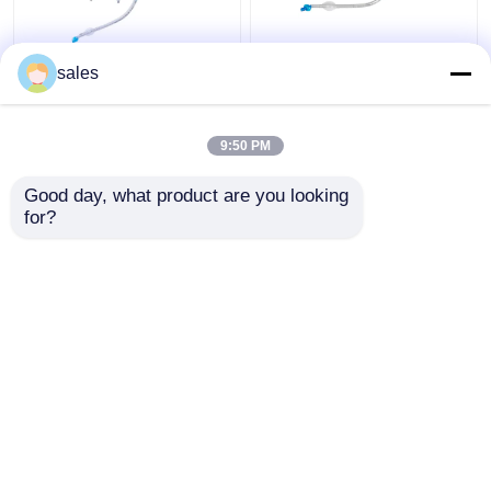
Van het Lumencuffed
ODM Cuffed Dubbele
sales
Tracheostomy van ICU
Lumen Luchtpijptak
Dubbele Cannula van de
voor Tracheostomy
de Buistrachee
9:50 PM
Beste prijs
Beste prijs
Good day, what product are you looking 
for?
Contacteer ons
Contacteer ons
Bekijk meer
Thuis
Ongeveer ons
Contacteer ons
Desktop Site
Sitemap
Privacybeleid