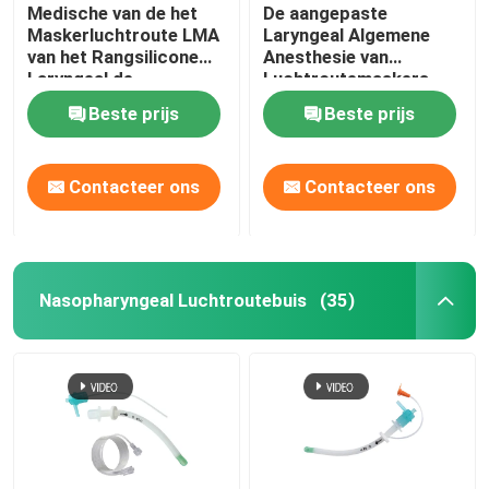
Medische van de het
De aangepaste
Maskerluchtroute LMA
Laryngeal Algemene
van het Rangsilicone
Anesthesie van
Laryngeal de
Luchtroutemaskers
Beschermerluchtroute
LMA
Beste prijs
Beste prijs
Contacteer ons
Contacteer ons
Nasopharyngeal Luchtroutebuis
(35)