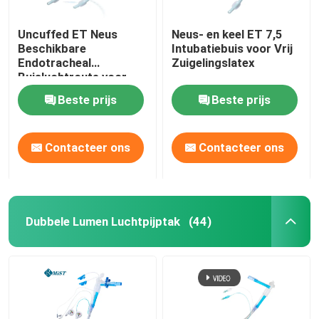
Uncuffed ET Neus
Neus- en keel ET 7,5
Beschikbare
Intubatiebuis voor Vrij
Endotracheal
Zuigelingslatex
Buisluchtroute voor
Chirurgische OEM
Beste prijs
Beste prijs
Contacteer ons
Contacteer ons
Dubbele Lumen Luchtpijptak
(44)