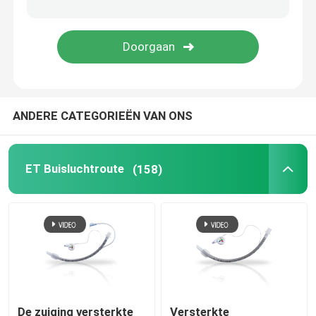
Videointubatieapparaten
Oropharyngeal Luchtroutebuis
ANDERE CATEGORIEËN VAN ONS
Persoonlijk beschermingsmiddelppe
Verdoofingsmiddelen
ET Buisluchtroute
(158)
Endotracheale buiscomponenten
OEM-katheters
De zuiging versterkte
Versterkte