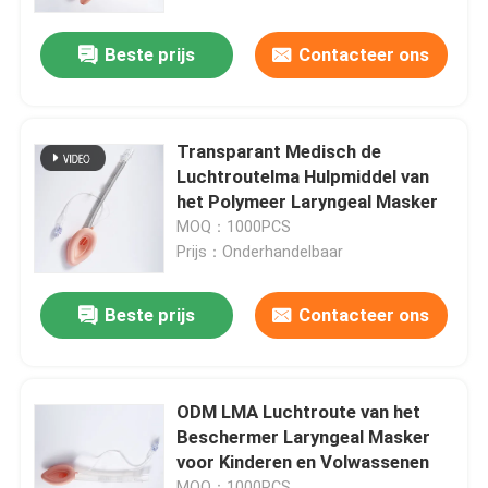
Volwassenen
Beste prijs
Contacteer ons
Over ons
Fabrieksreis
Transparant Medisch de
Luchtroutelma Hulpmiddel van
Kwaliteitscontrole
het Polymeer Laryngeal Masker
MOQ：1000PCS
Prijs：Onderhandelbaar
Contacteer ons
Beste prijs
Contacteer ons
Vraag een offerte aan
ET Buisluchtroute
ODM LMA Luchtroute van het
Beschermer Laryngeal Masker
voor Kinderen en Volwassenen
Laryngeal Maskerluchtroute
MOQ：1000PCS