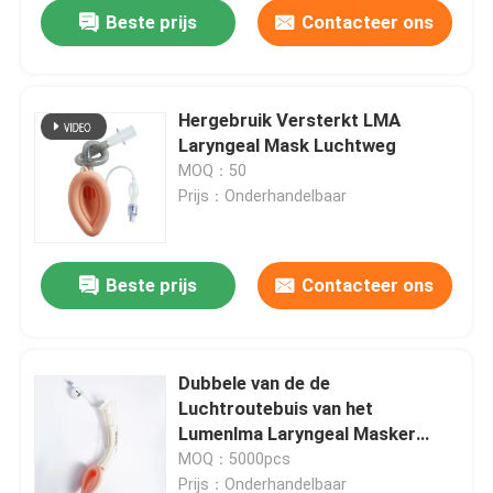
Beste prijs
Contacteer ons
Hergebruik Versterkt LMA
Laryngeal Mask Luchtweg
MOQ：50
Prijs：Onderhandelbaar
Beste prijs
Contacteer ons
Thuis
Dubbele van de de
Luchtroutebuis van het
Producten
Lumenlma Laryngeal Masker
Uitstekende Verzegelende de
MOQ：5000pcs
Capaciteitskinderen en
VR-show
Prijs：Onderhandelbaar