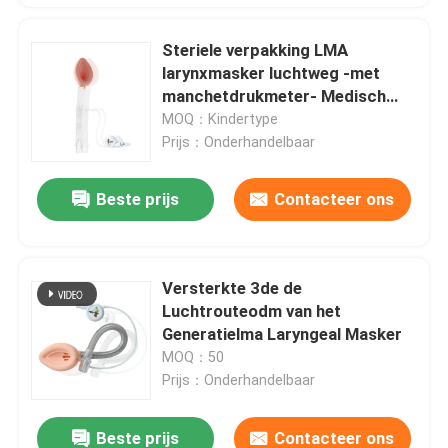
Steriele verpakking LMA
larynxmasker luchtweg -met
manchetdrukmeter- Medisch
siliconen - CE & ISO
MOQ：Kindertype
gecertificeerd
Prijs：Onderhandelbaar
Beste prijs
Contacteer ons
Versterkte 3de de
Luchtrouteodm van het
Generatielma Laryngeal Masker
MOQ：50
Prijs：Onderhandelbaar
Beste prijs
Contacteer ons