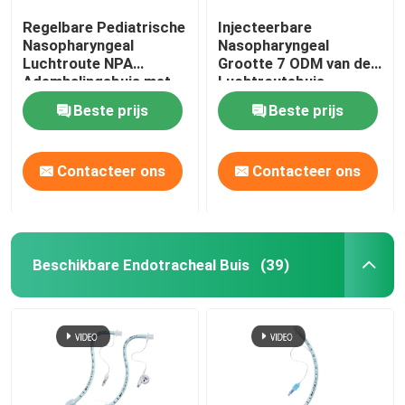
Regelbare Pediatrische
Injecteerbare
Nasopharyngeal
Nasopharyngeal
Luchtroute NPA
Grootte 7 ODM van de
Ademhalingsbuis met
Luchtroutebuis
Zacht Uiteinde
Beste prijs
Beste prijs
Contacteer ons
Contacteer ons
Beschikbare Endotracheal Buis
(39)