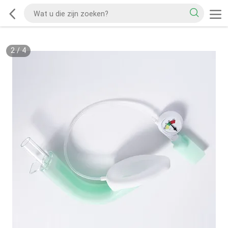
2
/
4