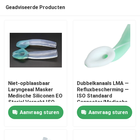
Geadviseerde Producten
Niet-opblaasbaar
Dubbelkanaals LMA —
Laryngeaal Masker
Refluxbescherming —
Medische Siliconen EO
ISO Standaard
Thuis
Steriel Verpakt ISO
Connector/Medische
Gecertificeerd
Siliconen
Aanvraag sturen
Aanvraag sturen
Structuur/CE ISO
Producten
VR-show