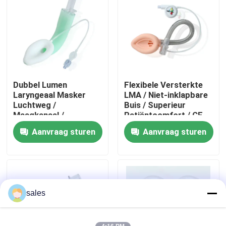
Over ons
Fabrieksreis
Dubbel Lumen
Flexibele Versterkte
Kwaliteitscontrole
Laryngeaal Masker
LMA / Niet-inklapbare
Luchtweg /
Buis / Superieur
Maagkanaal /
Patiëntcomfort / CE
Contacteer ons
Medische Siliconen
ISO Gecertificeerd
Aanvraag sturen
Aanvraag sturen
Structuur/CE ISO
Vraag een offerte aan
ET Buisluchtroute
sales
Laryngeal Maskerluchtroute