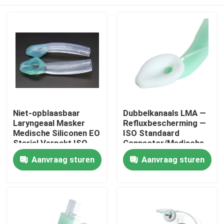
Niet-opblaasbaar
Dubbelkanaals LMA —
Laryngeaal Masker
Refluxbescherming —
Medische Siliconen EO
ISO Standaard
Steriel Verpakt ISO
Connector/Medische
Gecertificeerd
Siliconen
Thuis
Aanvraag sturen
Aanvraag sturen
Structuur/CE ISO
Producten
VR-show