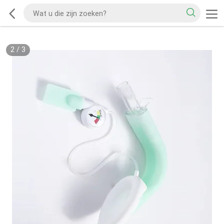
2
/
3