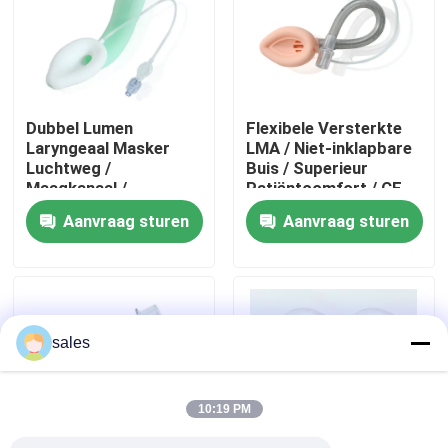
Over ons
Fabrieksreis
Dubbel Lumen
Flexibele Versterkte
Laryngeaal Masker
LMA / Niet-inklapbare
Luchtweg /
Buis / Superieur
Kwaliteitscontrole
Maagkanaal /
Patiëntcomfort / CE
Medische Siliconen
ISO Gecertificeerd
Aanvraag sturen
Aanvraag sturen
Structuur/CE ISO
Contacteer ons
Vraag een offerte aan
sales
ET Buisluchtroute
10:19 PM
Laryngeal Maskerluchtroute