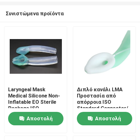
Συνιστώμενα προϊόντα
Laryngeal Mask
Διπλό κανάλι LMA
Medical Silicone Non-
Προστασία από
Αρχική Σελίδα
Inflatable EO Sterile
απόρροια ISO
Package ISO
Standard Connector/
Certificated
Medical Silicone
Αποστολή
Αποστολή
Προϊόντα
Structure/ CE ISO
ερώτησης
ερώτησης
Εμφάνιση VR