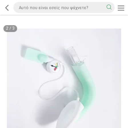
2
/
3