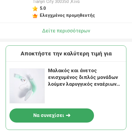
Tianjin City 300350 ,Κίνα
5.0
Ελεγχμένος προμηθευτής
Δείτε περισσότερων
Αποκτήστε την καλύτερη τιμή για
Μαλακός και άνετος
ενισχυμένος διπλός μονάδων
λούμεν λαρυγγικός εναέριων
διαδρόμων μασκών εναέριος
διάδρομος μασκών Intubating
λαρυγγικός
Να συνεχίσει