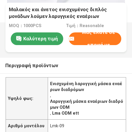
Μαλακός και άνετος ενισχυμένος διπλός
μονάδων λούμεν λαρυγγικός εναέριων
διαδρόμων μασκών εναέριος διάδρομος
MOQ：1000PCS
Τιμή：Reasonable
μασκών Intubating λαρυγγικός
Μας ελάτε σε
Καλύτερη τιμή
επαφή με
Περιγραφή προϊόντων
Ενισχυμένη λαρυγγική μάσκα εναέ
ριων διαδρόμων
,
Υψηλό φως:
Λαρυγγική μάσκα εναέριων διαδρό
μων ODM
,
Lma ODM ett
Αριθμό μοντέλου
Lmk-09