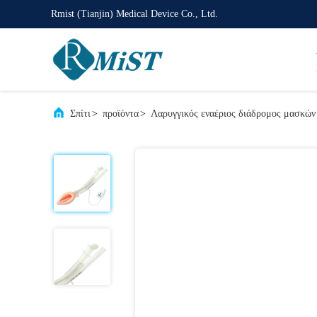
Rmist (Tianjin) Medical Device Co., Ltd.
Σπίτι
>
προϊόντα
>
Λαρυγγικός εναέριος διάδρομος μασκών