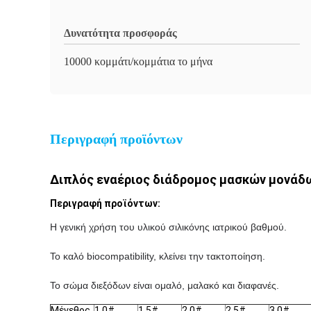
Δυνατότητα προσφοράς
10000 κομμάτι/κομμάτια το μήνα
Περιγραφή προϊόντων
Διπλός εναέριος διάδρομος μασκών μονάδων
Περιγραφή προϊόντων:
Η γενική χρήση του υλικού σιλικόνης ιατρικού βαθμού.
Το καλό biocompatibility, κλείνει την τακτοποίηση.
Το σώμα διεξόδων είναι ομαλό, μαλακό και διαφανές.
Μέγεθος
1.0#
1.5#
2.0#
2.5#
3.0#