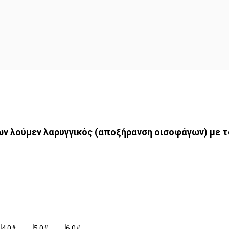
 λούμεν λαρυγγικός (αποξήρανση οισοφάγων) με το 
4.0#
5.0#
6.0#