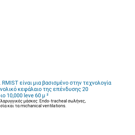
RMIST είναι μια βασισμένο στην τεχνολογία
ς.
υνολικό κεφάλαιο της επένδυσης 20
 10,000 leve 60 μ ²
 λαρυγγικές μάσκες. Endo-tracheal σωλήνες,
α και τα michanical ventilations.