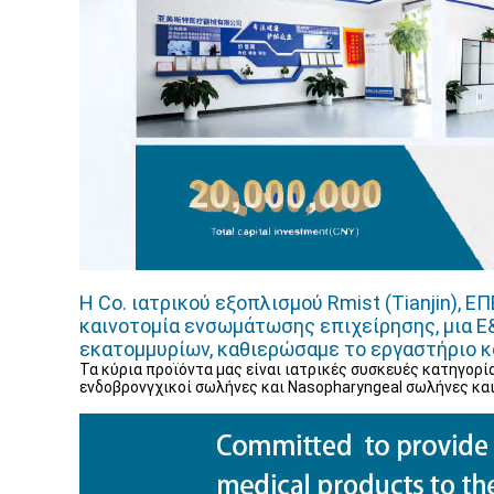
Η Co. ιατρικού εξοπλισμού Rmist (Tianjin), ΕΠ
καινοτομία ενσωμάτωσης επιχείρησης, μια Ε
εκατομμυρίων, καθιερώσαμε το εργαστήριο καθ
Τα κύρια προϊόντα μας είναι ιατρικές συσκευές κατηγορί
ενδοβρονγχικοί σωλήνες και Nasopharyngeal σωλήνες και ά