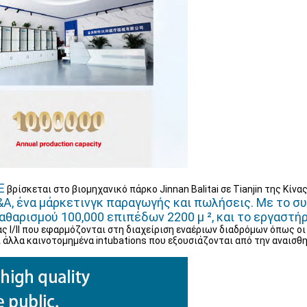
Ε
βρίσκεται στο βιομηχανικό πάρκο Jinnan Balitai σε Tianjin της Κίνα
&Α, ένα μάρκετινγκ παραγωγής και πωλήσεις. Με το σ
αρισμού 100,000 επιπέδων 2200 μ ², και το εργαστήριο
ας I/ll που εφαρμόζονται στη διαχείριση εναέριων διαδρόμων όπως οι
λλα καινοτομημένα intubations που εξουσιάζονται από την αναισθησί