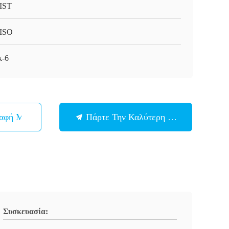
IST
ISO
-6
παφή Με
Πάρτε Την Καλύτερη Τιμή
Συσκευασία: