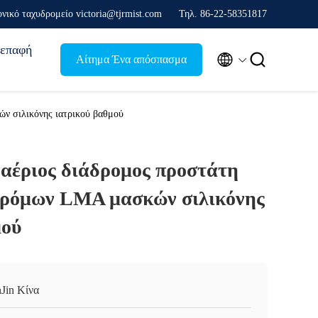
νικό ταχυδρομείο victoria@tjrmist.com
Τηλ. 86-22-58351817
επαφή


Αίτημα Ένα απόσπασμα
ν σιλικόνης ιατρικού βαθμού
ναέριος διάδρομος προστάτη
δρόμων LMA μασκών σιλικόνης
μού
nJin Κίνα