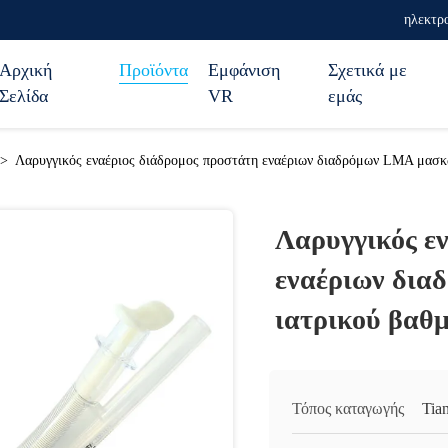
ηλεκτρο
Αρχική
Προϊόντα
Εμφάνιση
Σχετικά με
Σελίδα
VR
εμάς
>
Λαρυγγικός εναέριος διάδρομος προστάτη εναέριων διαδρόμων LMA μασκώ
Λαρυγγικός ε
εναέριων δια
ιατρικού βαθ
Τόπος καταγωγής
Tia