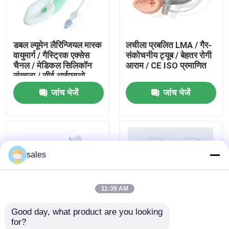
हमारे बारे में
डबल ल्यूमेन लैरिन्जियल मास्क
लचीला प्रबलित LMA / गैर-
वायुमार्ग / गैस्ट्रिक एक्सेस
संकोचनीय ट्यूब / बेहतर रोगी
फैक्टरी यात्रा
चैनल / मेडिकल सिलिकॉन
आराम / CE ISO प्रमाणित
संरचना / सीई आईएसओ
जांच भेजें
जांच भेजें
गुणवत्ता नियंत्रण
हमसे संपर्क करें
sales
एक बोली का अनुरोध
11:39 AM
ईटी ट्यूब एयरवे
Good day, what product are you looking 
for?
स्वरयंत्र मुखौटा वायुमार्ग
प्रबलित स्वरयंत्र मास्क
प्रबलित सिलिकॉन