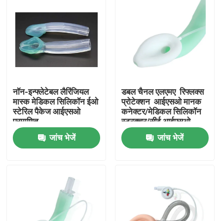
नॉन-इन्फ्लेटेबल लैरिंजियल
डबल चैनल एलएमए ️ रिफ्लक्स
मास्क मेडिकल सिलिकॉन ईओ
प्रोटेक्शन ️ आईएसओ मानक
स्टेरिल पैकेज आईएसओ
कनेक्टर/मेडिकल सिलिकॉन
प्रमाणित
स्ट्रक्चर/सीई आईएसओ
जांच भेजें
जांच भेजें
होम
उत्पाद
वीआर दिखाएँ