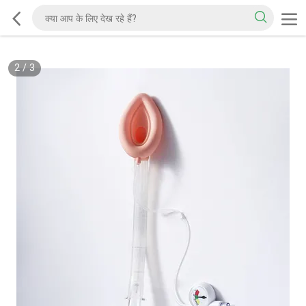
2
/
3