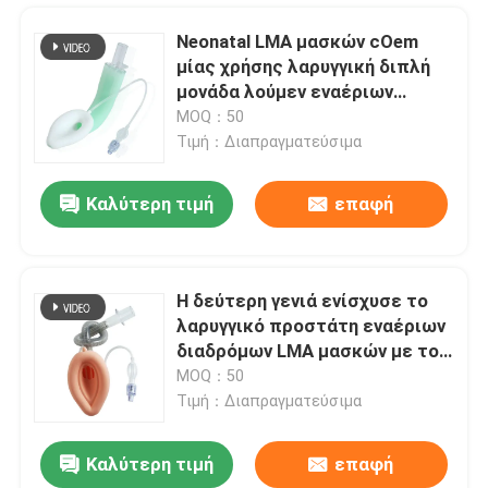
Neonatal LMA μασκών cOem
μίας χρήσης λαρυγγική διπλή
μονάδα λούμεν εναέριων
διαδρόμων
MOQ：50
Τιμή：Διαπραγματεύσιμα
Καλύτερη τιμή
επαφή
Η δεύτερη γενιά ενίσχυσε το
λαρυγγικό προστάτη εναέριων
Αρχική Σελίδα
διαδρόμων LMA μασκών με το
πειραματικό μπαλόνι
MOQ：50
Τιμή：Διαπραγματεύσιμα
Προϊόντα
Καλύτερη τιμή
επαφή
Λαρυγγικός εναέριος διάδρομος προστάτη εναέριων διαδρόμων LMA μασκών σιλικόνης ιατρικού βαθμού
Εμφάνιση VR