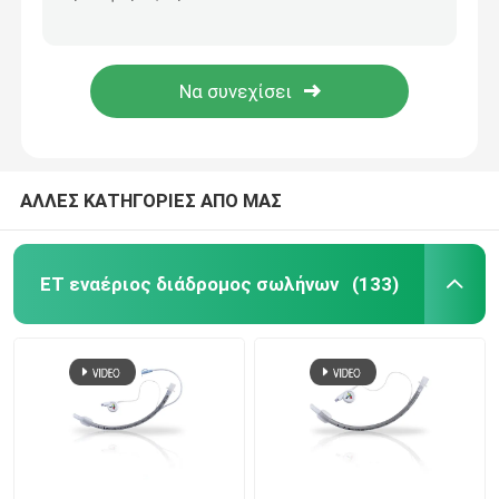
Χειρουργικό μανόμετρο πίεσης μανσετών Tracheostomy για το ενήλικο νήπιο παιδιών
Πολλαπλού τρόπου μανόμετρο Cufflator πίεσης μανσετών T.L.F για Intubations
Nasopharyngeal σωλήνας εναέριων διαδρόμων
Ιατρικό Nasopharyngeal Oropharyngeal προϊόν μίας χρήσης σωλήνων εναέριων διαδρόμων
Nasopharyngeal μέγεθος 6 7 8 σωλήνων εναέριων διαδρόμων παροχής οξυγόνου για την αναισθησία
Μίας χρήσης Endotracheal σωλήνας
Διπλός βρογχικός σωλήνας μονάδων λούμεν
ΑΛΛΕΣ ΚΑΤΗΓΟΡΙΕΣ ΑΠΟ ΜΑΣ
Όργανο ελέγχου πίεσης εναέριων διαδρόμων
ET εναέριος διάδρομος σωλήνων
(133)
Μανόμετρο πίεσης μανσετών
Βρογχικός Blocker σωλήνας
Καθετήρας αναρρόφησης