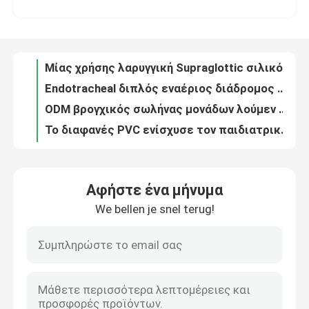
Μίας χρήσης λαρυγγικός εναέριος διάδρομος έκτακτης ανάγκης LMA για την αποξήρανση οισοφάγων
Μίας χρήσης λαρυγγική Supraglottic σιλικόνη εναέριων διαδρόμων LMA με το πειραματικό μπαλόνι
Σχετικά με εμάς
Endotracheal διπλός εναέριος διάδρομος βρογχικών σωλήνων μονάδων λούμεν για τον πνεύμονα
ODM βρογχικός σωλήνας μονάδων λούμεν Cuffed διπλός για Tracheostomy
Γύρος εργοστασίων
Το διαφανές PVC ενίσχυσε τον παιδιατρικό μίας χρήσης cOem σωλήνων Cuffed Endotracheal ETT
Προστάτης παραγωγής LMA συνήθειας 3$ος για το τμήμα ICU Anesthesiology
Ποιοτικός έλεγχος
Μαλακός κλειστός Oropharyngeal καθετήρας αναρρόφησης για Tracheostomy
Blocker PVC νοσοκομείων Endotracheal βρογχικός σωλήνας με το δείκτη
επαφή
Microporous προσωπικού προστατευτικού εξοπλισμού ιματισμός σώματος PPE πλήρης με το φερμουάρ
Αφήστε ένα μήνυμα
Intubation LMA στιλέτων Disposible τηλεοπτικός εναέριος διάδρομος σωλήνων
We bellen je snel terug!
Ζητήστε ένα απόσπασμα
Endotracheal δείκτης μανόμετρων μανσετών σωλήνων Trach για τον εναέριο διάδρομο LMA μασκών Layrngeal
Κατηγορία ΙΙ μίας χρήσης Endotracheal διπλή μονάδα λούμεν ETT σωλήνων για το αναπνευστικό τμήμα
Neonatal Endotracheal καθετήρας αναρρόφησης σωλήνων PVC ιατρικού βαθμού με τη μανσέτα
ET εναέριος διάδρομος σωλήνων
Nasopharyngeal μέγεθος 7 σωλήνων εναέριων διαδρόμων EO Steriled για το νήπιο νεογνών
Προφορικό και Nasopharyngeal λατέξ εναέριων διαδρόμων καννουλών Canack ελεύθερο
Λαρυγγικός εναέριος διάδρομος μασκών