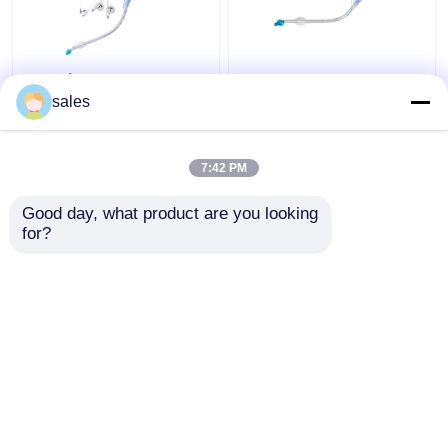
Διπλή κάννουλα
ODM βρογχικός
τραχειών σωλήνων
σωλήνας μονάδων
sales
Cuffed Tracheostomy
λούμεν Cuffed διπλός
μονάδων λούμεν ICU
για Tracheostomy
7:42 PM
Καλύτερη τιμή
Καλύτερη τιμή
Good day, what product are you looking 
for?
επαφή
επαφή
Δείτε περισσότερων
Αρχική Σελίδα
Περίπου εμείς
επαφή
Desktop Site
Sitemap
Πολιτική μυστικότητας