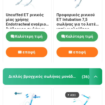
Uncuffed ET ρινικός
Προφορικός ρινικού
μίας χρήσης
ET Intubation 7,5
Endotracheal εναέριος
σωλήνας για το λατέξ
διάδρομος σωλήνων
νηπίων ελεύθερο
για το χειρουργικό
Καλύτερη τιμή
Καλύτερη τιμή
cOem
επαφή
επαφή
Διπλός βρογχικός σωλήνας μονάδων λούμεν
(36)