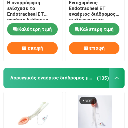
Η αναρρόφηση
Ενισχυμένος
ενίσχυσε το
Endotracheal ET
Τηλεοπτικές Intubation συσκευές
Endotracheal ET
εναέριος διάδρομος
εναέριο διάδρομο
σωλήνων με το
Cuffed ISO13485
όργανο ελέγχου
Καλύτερη τιμή
Καλύτερη τιμή
σωλήνων
πίεσης Intracuff
Oropharyngeal σωλήνας εναέριων διαδρόμων
πιστοποιημένο
επαφή
επαφή
PPE προσωπικού προστατευτικού εξοπλισμού
Αναισθητικά
Λαρυγγικός εναέριος διάδρομος μασκών
(135)
Συστατικά του ενδοτραχείου σωλήνα
Κατατήρες OEM