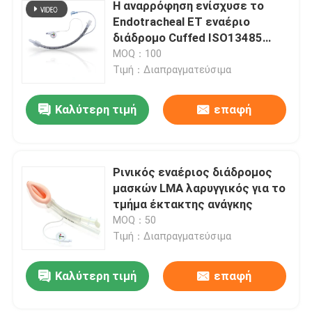
Η αναρρόφηση ενίσχυσε το
Endotracheal ET εναέριο
διάδρομο Cuffed ISO13485
σωλήνων πιστοποιημένο
MOQ：100
Τιμή：Διαπραγματεύσιμα
Καλύτερη τιμή
επαφή
Ρινικός εναέριος διάδρομος
μασκών LMA λαρυγγικός για το
τμήμα έκτακτης ανάγκης
MOQ：50
Τιμή：Διαπραγματεύσιμα
Καλύτερη τιμή
επαφή