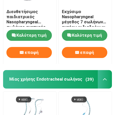
Διευθετήσιμος
Εκχύσιμο
παιδιατρικός
Nasopharyngeal
Nasopharyngeal
μέγεθος 7 σωλήνων
σωλήνας αναπνοής
εναέριων διαδρόμων
εναέριων διαδρόμων
ODM
Καλύτερη τιμή
Καλύτερη τιμή
NPA με τη μαλακή
άκρη
επαφή
επαφή
Μίας χρήσης Endotracheal σωλήνας
(39)