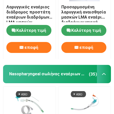
Λαρυγγικός εναέριος
Προσαρμοσμένη
διάδρομος προστάτη
λαρυγγική αναισθησία
εναέριων διαδρόμων
μασκών LMA εναέριων
LMA μασκών
διαδρόμων γενική
σιλικόνης ιατρικού
Καλύτερη τιμή
Καλύτερη τιμή
βαθμού
επαφή
επαφή
Nasopharyngeal σωλήνας εναέριων διαδρόμων
(35)