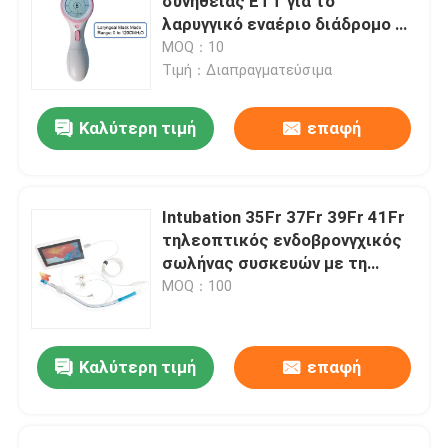
συνήθειας ETT για το
λαρυγγικό εναέριο διάδρομο 0-
120cmH2O μασκών
MOQ：10
Τιμή：Διαπραγματεύσιμα
Καλύτερη τιμή
επαφή
Intubation 35Fr 37Fr 39Fr 41Fr
τηλεοπτικός ενδοβρονγχικός
σωλήνας συσκευών με τη
κάμερα
MOQ：100
Καλύτερη τιμή
επαφή