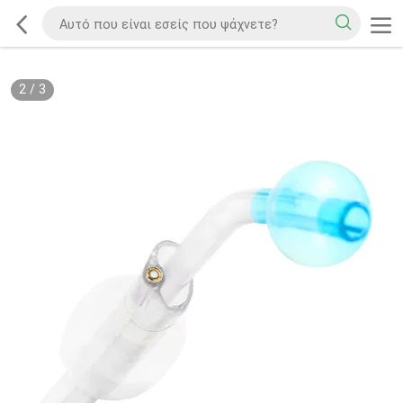
2
/
3