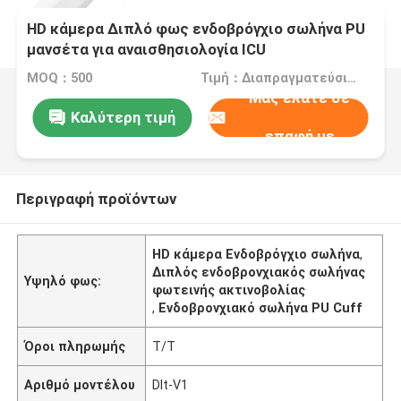
HD κάμερα Διπλό φως ενδοβρόγχιο σωλήνα PU
μανσέτα για αναισθησιολογία ICU
MOQ：500
Τιμή：Διαπραγματεύσιμα
Μας ελάτε σε
Καλύτερη τιμή
επαφή με
Περιγραφή προϊόντων
HD κάμερα Ενδοβρόγχιο σωλήνα
,
Διπλός ενδοβρονχιακός σωλήνας
Υψηλό φως:
φωτεινής ακτινοβολίας
,
Ενδοβρονχιακό σωλήνα PU Cuff
Όροι πληρωμής
Τ/Τ
Αριθμό μοντέλου
Dlt-V1