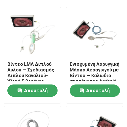
Βίντεο LMA Διπλού
Ενισχυμένη Λαρυγγική
Αυλού — Σχεδιασμός
Μάσκα Αεραγωγού με
Διπλού Καναλιού-
Βίντεο — Καλώδιο
Υλικό Σιλικόνης-
συστήματος Android
Υψηλή Στεγανότητα-
— Σωλήνας
Αρχική Σελίδα
Αποστολή
Αποστολή
ISO
Ανθεκτικός στην
Τσάκιση-Κάμερα HD-
ερώτησης
ερώτησης
ISO
Προϊόντα
Εμφάνιση VR