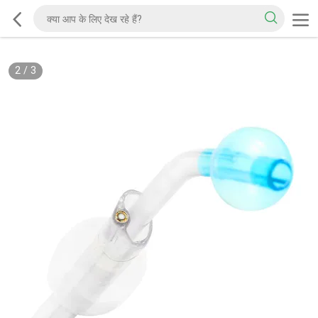
2
/
3