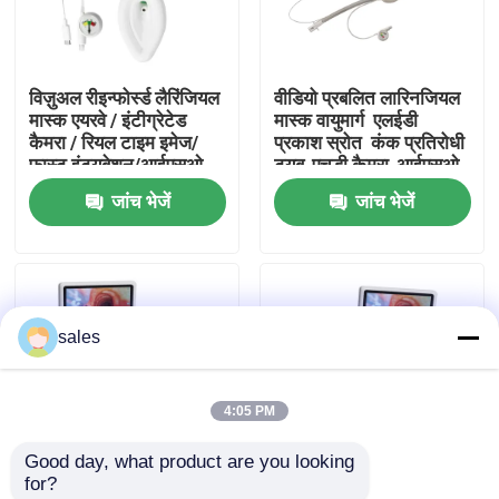
हमारे बारे में
विज़ुअल रीइन्फोर्स्ड लैरिंजियल
वीडियो प्रबलित लारिनजियल
मास्क एयरवे / इंटीग्रेटेड
मास्क वायुमार्ग ️ एलईडी
फैक्टरी यात्रा
कैमरा / रियल टाइम इमेज/
प्रकाश स्रोत ️ कंक प्रतिरोधी
फास्ट इंट्यूबेशन/आईएसओ
ट्यूब-एचडी कैमरा-आईएसओ
जांच भेजें
जांच भेजें
गुणवत्ता नियंत्रण
हमसे संपर्क करें
sales
एक बोली का अनुरोध
4:05 PM
ईटी ट्यूब एयरवे
Good day, what product are you looking 
for?
स्वरयंत्र मुखौटा वायुमार्ग
विजुअल कंबाइंड एंडोब्रोंकियल
विजुअल कंबाइंड एंडोब्रोंकियल