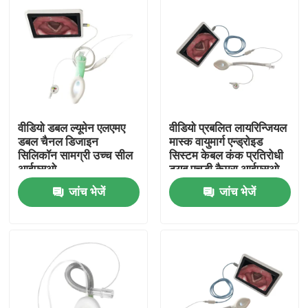
वीडियो डबल ल्यूमेन एलएमए
वीडियो प्रबलित लायरिन्जियल
डबल चैनल डिजाइन
मास्क वायुमार्ग एन्ड्रोइड
सिलिकॉन सामग्री उच्च सील
सिस्टम केबल कंक प्रतिरोधी
आईएसओ
ट्यूब एचडी कैमरा आईएसओ
जांच भेजें
जांच भेजें
होम
उत्पाद
वीआर दिखाएँ