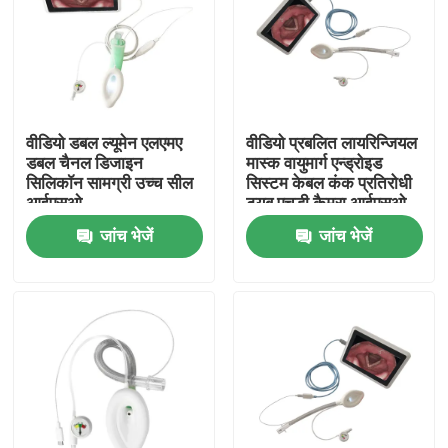
वीडियो डबल ल्यूमेन एलएमए
वीडियो प्रबलित लायरिन्जियल
डबल चैनल डिजाइन
मास्क वायुमार्ग एन्ड्रोइड
सिलिकॉन सामग्री उच्च सील
सिस्टम केबल कंक प्रतिरोधी
आईएसओ
ट्यूब एचडी कैमरा आईएसओ
जांच भेजें
जांच भेजें
होम
उत्पाद
वीआर दिखाएँ