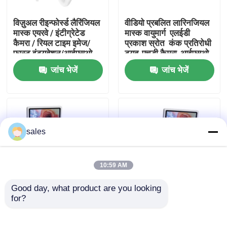
विज़ुअल रीइन्फोर्स्ड लैरिंजियल
वीडियो प्रबलित लारिनजियल
हमारे बारे में
मास्क एयरवे / इंटीग्रेटेड
मास्क वायुमार्ग ️ एलईडी
कैमरा / रियल टाइम इमेज/
प्रकाश स्रोत ️ कंक प्रतिरोधी
फास्ट इंट्यूबेशन/आईएसओ
ट्यूब-एचडी कैमरा-आईएसओ
फैक्टरी यात्रा
जांच भेजें
जांच भेजें
गुणवत्ता नियंत्रण
हमसे संपर्क करें
sales
एक बोली का अनुरोध
10:59 AM
Good day, what product are you looking 
ईटी ट्यूब एयरवे
for?
विजुअल कंबाइंड एंडोब्रोंकियल
विजुअल कंबाइंड एंडोब्रोंकियल
ट्यूब / रियल टाइम एयरवे
ट्यूब / रियल टाइम एयरवे
मॉनिटरिंग / प्रिसिस
मॉनिटरिंग / प्रिसिस
स्वरयंत्र मुखौटा वायुमार्ग