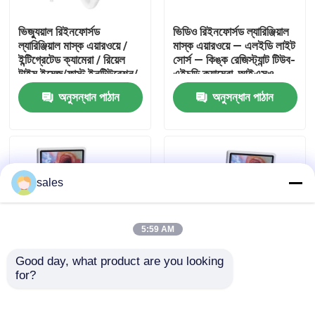
ভিজ্যুয়াল রিইনফোর্সড
ভিডিও রিইনফোর্সড ল্যারিঞ্জিয়াল
আমাদের সম্পর্কে
ল্যারিঞ্জিয়াল মাস্ক এয়ারওয়ে /
মাস্ক এয়ারওয়ে — এলইডি লাইট
ইন্টিগ্রেটেড ক্যামেরা / রিয়েল
সোর্স — কিঙ্ক রেজিস্ট্যান্ট টিউব-
টাইম ইমেজ/ফাস্ট ইনটিউবেশন/
এইচডি ক্যামেরা-আইএসও
কারখানা ভ্রমণ
আইএসও
অনুসন্ধান পাঠান
অনুসন্ধান পাঠান
মান নিয়ন্ত্রণ
আমাদের সাথে যোগাযোগ করুন
sales
উদ্ধৃতির জন্য আবেদন
5:59 AM
Good day, what product are you looking 
ইটি টিউব এয়ারওয়ে
for?
ভিজ্যুয়াল কম্বাইন্ড
ভিজ্যুয়াল কম্বাইন্ড
এন্ডোব্রঙ্কিয়াল টিউব / রিয়েল
এন্ডোব্রঙ্কিয়াল টিউব / রিয়েল
টাইম এয়ারওয়ে মনিটরিং /
টাইম এয়ারওয়ে মনিটরিং /
ল্যারিঞ্জিয়াল মাস্ক এয়ারওয়ে