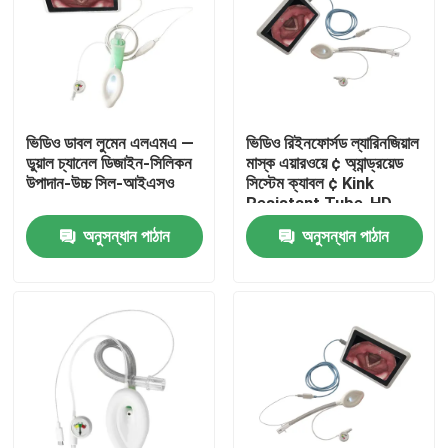
ভিডিও ডাবল লুমেন এলএমএ —
ভিডিও রিইনফোর্সড ল্যারিনজিয়াল
ডুয়াল চ্যানেল ডিজাইন-সিলিকন
মাস্ক এয়ারওয়ে ¢ অ্যান্ড্রয়েড
উপাদান-উচ্চ সিল-আইএসও
সিস্টেম ক্যাবল ¢ Kink
Resistant Tube-HD
Camera-ISO
অনুসন্ধান পাঠান
অনুসন্ধান পাঠান
বাড়ি
পণ্য
VR প্রদর্শন