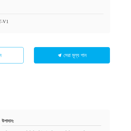
T-V1
ন
সেরা মূল্য পান
উপাদান: