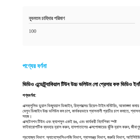
ন্যূনতম চাহিদার পরিমাণ
100
পণ্যের বর্ণনা
ভিডিও এন্ডোট্র্যাকিয়াল টিউব উচ্চ ভলিউম লো প্রেসার কফ ভিডিও 
পণ্য
বর্ণনা:
এক্সক্লুসিভ ডুয়াল ভিজ্যুয়াল ডিজাইন, রিফ্লাক্সের রিয়েল-টাইম মনিটরিং, আকাঙ্ক্ষা কমায়
বেলুন ডিজাইন উচ্চ ভলিউম কম চাপ, কার্যকরভাবে শ্বাসনালী প্রাচীর চাপ কমাতে, শ্বাসনালী ক্
সহজ।
এক্সটেনশন টিউব এবং ক্যাপসুল একই রঙ, এবং কার্যকরী নির্দেশিকা স্পষ্ট
ফাইবারোপটিক ব্যবহার হ্রাস করুন, হাসপাতালের এক্সপোজারের ঝুঁকি হ্রাস করুন, জীবাণুমু
প্রযোজ্য বিভাগ: অ্যানেস্থেসিওলজি বিভাগ, শ্বাসযন্ত্র বিভাগ, জরুরি বিভাগ, আইসিই