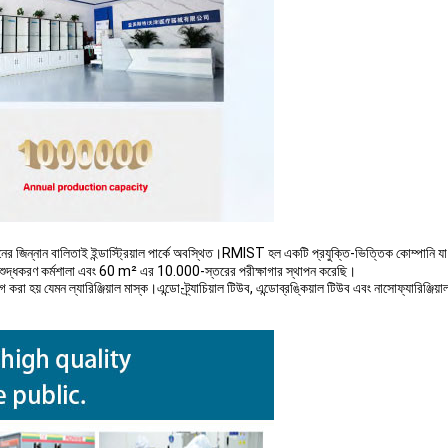
িনের জিন্নান বালিতাই ইন্ডাস্ট্রিয়াল পার্কে অবস্থিত।RMIST হল একটি প্রযুক্তি-ভিত্তিক কোম্পানি
ুদ্ধকরণ কর্মশালা এবং 60 m² এর 10.000-স্তরের পরীক্ষাগার স্থাপন করেছি।
রা হয় যেমন ল্যারিঞ্জিয়াল মাস্ক।এন্ডো-ট্র্যাচিয়াল টিউব, এন্ডোব্রঙ্কিয়াল টিউব এবং নাসোফ্যারিঞ্জিয়