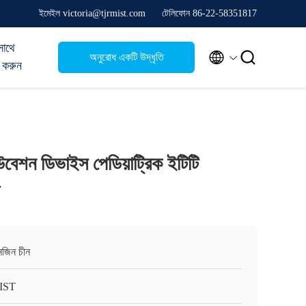
ইমেইল victoria@tjrmist.com
টেলিফোন 86-22-58351817
সাথে


অনুরোধ একটি উদ্ধৃতি
 করুন
েশন ডিভাইস পেডিয়াট্রিক ইটিটি
ানজিন চীন
IST