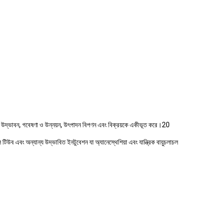
 যা উদ্ভাবন, গবেষণা ও উন্নয়ন, উৎপাদন বিপণন এবং বিক্রয়কে একীভূত করে।20
াল টিউব এবং অন্যান্য উদ্ভাবিত ইনটুবেশন যা অ্যানেস্থেশিয়া এবং যান্ত্রিক বায়ুচলাচল