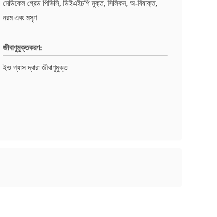
মেডিকেল গ্রেড পিভিসি, ডিইএইচপি মুক্ত, সিলিকন, অ-বিষাক্ত,
নরম এবং মসৃণ
জীবাণুমুক্তকরণ:
ইও গ্যাস দ্বারা জীবাণুমুক্ত