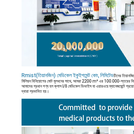
Rmist(তিয়ানজিন) মেডিকেল ইকুইপমেন্ট কোং, লিমিটেড
চীনের তিয়ানজ
মিলিয়ন বিনিয়োগের মোট মূলধনের সাথে, আমরা 2200 m² এর 100.000-স্তরের বিশ
আমাদের প্রধান পণ্য হল ক্লাস I/ll মেডিকেল ডিভাইস যা এয়ারওয়ে ম্যানেজমেন্টে প্রয়োগ ক
দ্বারা প্রভাবিত হয়।