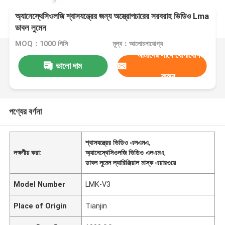
অ্যানেস্থেসিওলজি শ্বাসযন্ত্রের জন্য অস্ত্রোপচারের সরবরাহ ভিডিও Lma
ডাবল লুমেন
MOQ：1000 পিসি
মূল্য：আলোচনাযোগ্য
আমাদের সাথে যোগাযোগ
ভালো দাম
করুন
পণ্যের বর্ণনা
শ্বাসযন্ত্রের ভিডিও এলএমএ
,
লক্ষণীয় করা:
অ্যানেস্থেসিওলজি ভিডিও এলএমএ
,
ডাবল লুমেন ল্যারিঞ্জিয়াল মাস্ক এয়ারওয়ে
Model Number
LMK-V3
Place of Origin
Tianjin