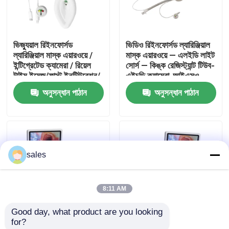
আমাদের সম্পর্কে
ভিজ্যুয়াল রিইনফোর্সড
ভিডিও রিইনফোর্সড ল্যারিঞ্জিয়াল
ল্যারিঞ্জিয়াল মাস্ক এয়ারওয়ে /
মাস্ক এয়ারওয়ে — এলইডি লাইট
কারখানা ভ্রমণ
ইন্টিগ্রেটেড ক্যামেরা / রিয়েল
সোর্স — কিঙ্ক রেজিস্ট্যান্ট টিউব-
টাইম ইমেজ/ফাস্ট ইনটিউবেশন/
এইচডি ক্যামেরা-আইএসও
আইএসও
অনুসন্ধান পাঠান
অনুসন্ধান পাঠান
মান নিয়ন্ত্রণ
আমাদের সাথে যোগাযোগ করুন
sales
উদ্ধৃতির জন্য আবেদন
8:11 AM
ইটি টিউব এয়ারওয়ে
Good day, what product are you looking 
for?
ল্যারিঞ্জিয়াল মাস্ক এয়ারওয়ে
ভিজ্যুয়াল কম্বাইন্ড
ভিজ্যুয়াল কম্বাইন্ড