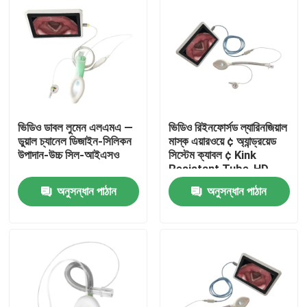
ভিডিও ডাবল লুমেন এলএমএ —
ভিডিও রিইনফোর্সড ল্যারিনজিয়াল
ডুয়াল চ্যানেল ডিজাইন-সিলিকন
মাস্ক এয়ারওয়ে ¢ অ্যান্ড্রয়েড
উপাদান-উচ্চ সিল-আইএসও
সিস্টেম ক্যাবল ¢ Kink
Resistant Tube-HD
Camera-ISO
অনুসন্ধান পাঠান
অনুসন্ধান পাঠান
বাড়ি
পণ্য
VR প্রদর্শন