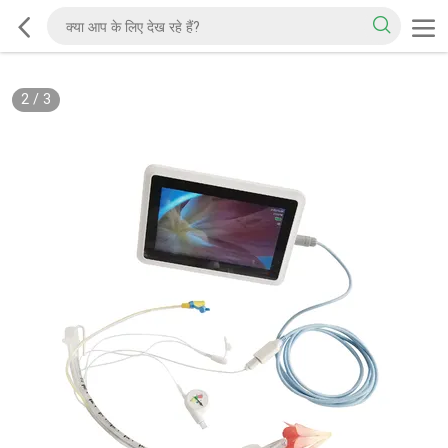
2
/
3