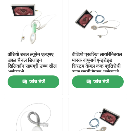
वीडियो डबल ल्यूमेन एलएमए
वीडियो प्रबलित लायरिन्जियल
डबल चैनल डिजाइन
मास्क वायुमार्ग एन्ड्रोइड
सिलिकॉन सामग्री उच्च सील
सिस्टम केबल कंक प्रतिरोधी
आईएसओ
ट्यूब एचडी कैमरा आईएसओ
जांच भेजें
जांच भेजें
होम
उत्पाद
वीआर दिखाएँ