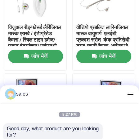
हमारे बारे में
विज़ुअल रीइन्फोर्स्ड लैरिंजियल
वीडियो प्रबलित लारिनजियल
मास्क एयरवे / इंटीग्रेटेड
मास्क वायुमार्ग ️ एलईडी
फैक्टरी यात्रा
कैमरा / रियल टाइम इमेज/
प्रकाश स्रोत ️ कंक प्रतिरोधी
फास्ट इंट्यूबेशन/आईएसओ
ट्यूब-एचडी कैमरा-आईएसओ
जांच भेजें
जांच भेजें
गुणवत्ता नियंत्रण
हमसे संपर्क करें
sales
एक बोली का अनुरोध
8:27 PM
ईटी ट्यूब एयरवे
Good day, what product are you looking 
for?
स्वरयंत्र मुखौटा वायुमार्ग
विजुअल कंबाइंड एंडोब्रोंकियल
विजुअल कंबाइंड एंडोब्रोंकियल