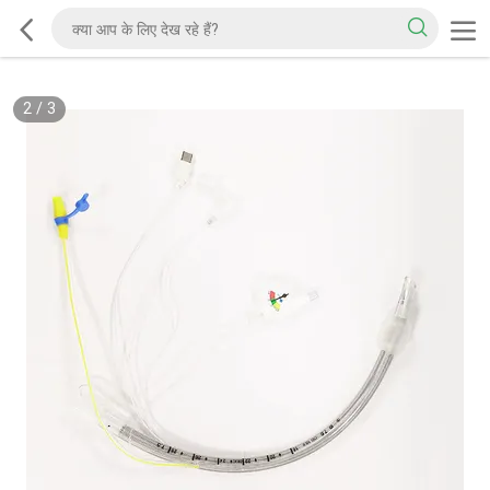
2
/
3