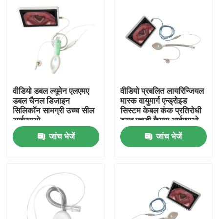
वीडियो डबल ल्यूमेन एलएमए
वीडियो प्रबलित लायरिन्जियल
डबल चैनल डिजाइन
मास्क वायुमार्ग एन्ड्रोइड
सिलिकॉन सामग्री उच्च सील
सिस्टम केबल कंक प्रतिरोधी
आईएसओ
ट्यूब एचडी कैमरा आईएसओ
जांच भेजें
जांच भेजें
होम
उत्पाद
वीआर दिखाएँ