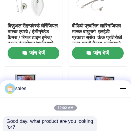
हमारे बारे में
विज़ुअल रीइन्फोर्स्ड लैरिंजियल
वीडियो प्रबलित लारिनजियल
मास्क एयरवे / इंटीग्रेटेड
मास्क वायुमार्ग ️ एलईडी
फैक्टरी यात्रा
कैमरा / रियल टाइम इमेज/
प्रकाश स्रोत ️ कंक प्रतिरोधी
फास्ट इंट्यूबेशन/आईएसओ
ट्यूब-एचडी कैमरा-आईएसओ
जांच भेजें
जांच भेजें
गुणवत्ता नियंत्रण
हमसे संपर्क करें
sales
एक बोली का अनुरोध
10:02 AM
ईटी ट्यूब एयरवे
Good day, what product are you looking 
for?
स्वरयंत्र मुखौटा वायुमार्ग
विजुअल कंबाइंड एंडोब्रोंकियल
विजुअल कंबाइंड एंडोब्रोंकियल