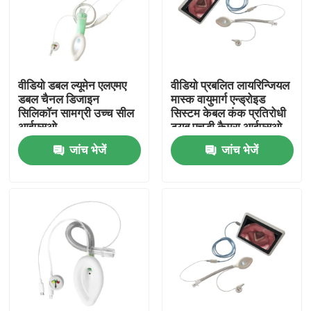
वीडियो डबल ल्यूमेन एलएमए
वीडियो प्रबलित लायरिन्जियल
डबल चैनल डिजाइन
मास्क वायुमार्ग एन्ड्रोइड
सिलिकॉन सामग्री उच्च सील
सिस्टम केबल कंक प्रतिरोधी
आईएसओ
ट्यूब एचडी कैमरा आईएसओ
जांच भेजें
जांच भेजें
होम
उत्पाद
वीआर दिखाएँ