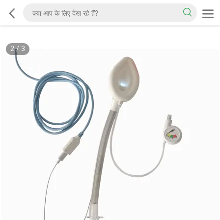
2
/
3