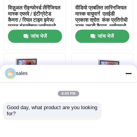
विज़ुअल रीइन्फोर्स्ड लैरिंजियल
वीडियो प्रबलित लारिनजियल
मास्क एयरवे / इंटीग्रेटेड
मास्क वायुमार्ग ️ एलईडी
हमारे बारे में
कैमरा / रियल टाइम इमेज/
प्रकाश स्रोत ️ कंक प्रतिरोधी
फास्ट इंट्यूबेशन/आईएसओ
ट्यूब-एचडी कैमरा-आईएसओ
जांच भेजें
जांच भेजें
फैक्टरी यात्रा
गुणवत्ता नियंत्रण
sales
हमसे संपर्क करें
8:05 PM
एक बोली का अनुरोध
Good day, what product are you looking 
for?
ईटी ट्यूब एयरवे
विजुअल कंबाइंड एंडोब्रोंकियल
विजुअल कंबाइंड एंडोब्रोंकियल
ट्यूब / रियल टाइम एयरवे
ट्यूब / रियल टाइम एयरवे
मॉनिटरिंग / प्रिसिस
मॉनिटरिंग / प्रिसिस
पोजिशनिंग / एचडी कैमरा
पोजिशनिंग / एचडी कैमरा
स्वरयंत्र मुखौटा वायुमार्ग