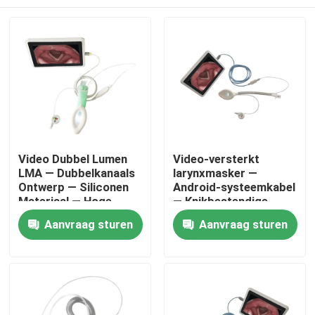
Video Dubbel Lumen
Video-versterkt
LMA — Dubbelkanaals
larynxmasker —
Ontwerp — Siliconen
Android-systeemkabel
Materiaal — Hoge
— Knikbestendige
Afsluiting — ISO
slang-HD-camera-ISO
Thuis
Aanvraag sturen
Aanvraag sturen
Producten
VR-show