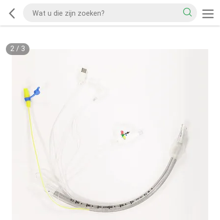
2
/
3