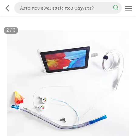
2
/
3