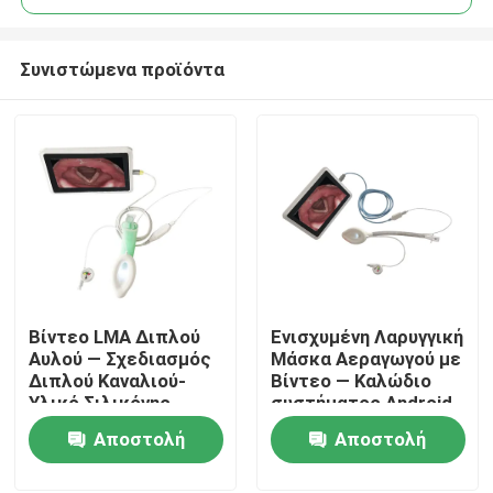
Συνιστώμενα προϊόντα
Βίντεο LMA Διπλού
Ενισχυμένη Λαρυγγική
Αρχική Σελίδα
Αυλού — Σχεδιασμός
Μάσκα Αεραγωγού με
Διπλού Καναλιού-
Βίντεο — Καλώδιο
Υλικό Σιλικόνης-
συστήματος Android
Προϊόντα
Υψηλή Στεγανότητα-
— Σωλήνας
Αποστολή
Αποστολή
ISO
Ανθεκτικός στην
Τσάκιση-Κάμερα HD-
ερώτησης
ερώτησης
Εμφάνιση VR
ISO