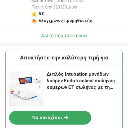
Balitai Town, Jinnan District,
Tianjin City 300350 ,Κίνα
5.0
Ελεγχμένος προμηθευτής
Δείτε περισσότερων
Αποκτήστε την καλύτερη τιμή για
Διπλός Intubation μονάδων
λούμεν Endotracheal σωλήνας
καμερών ET σωλήνας με τη
κάμερα
Να συνεχίσει