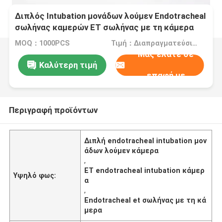
Διπλός Intubation μονάδων λούμεν Endotracheal
σωλήνας καμερών ET σωλήνας με τη κάμερα
MOQ：1000PCS
Τιμή：Διαπραγματεύσιμα
Μας ελάτε σε
Καλύτερη τιμή
επαφή με
Περιγραφή προϊόντων
Διπλή endotracheal intubation μον
άδων λούμεν κάμερα
,
ET endotracheal intubation κάμερ
Υψηλό φως:
α
,
Endotracheal et σωλήνας με τη κά
μερα