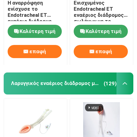
Η αναρρόφηση
Ενισχυμένος
ενίσχυσε το
Endotracheal ET
Τηλεοπτικές Intubation συσκευές
Endotracheal ET
εναέριος διάδρομος
εναέριο διάδρομο
σωλήνων με το
Cuffed ISO13485
όργανο ελέγχου
Καλύτερη τιμή
Καλύτερη τιμή
σωλήνων
πίεσης Intracuff
Oropharyngeal σωλήνας εναέριων διαδρόμων
πιστοποιημένο
επαφή
επαφή
PPE προσωπικού προστατευτικού εξοπλισμού
Αναισθητικά
Λαρυγγικός εναέριος διάδρομος μασκών
(129)
Συστατικά του ενδοτραχείου σωλήνα
Κατατήρες OEM