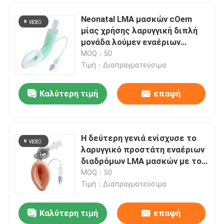
Neonatal LMA μασκών cOem
μίας χρήσης λαρυγγική διπλή
μονάδα λούμεν εναέριων
διαδρόμων
MOQ：50
Τιμή：Διαπραγματεύσιμα
Καλύτερη τιμή
επαφή
Η δεύτερη γενιά ενίσχυσε το
λαρυγγικό προστάτη εναέριων
Αρχική Σελίδα
διαδρόμων LMA μασκών με το
πειραματικό μπαλόνι
MOQ：50
Τιμή：Διαπραγματεύσιμα
Προϊόντα
Καλύτερη τιμή
επαφή
Μέγεθος 7 προφορικοί Nasopharyngeal εναέριοι διάδρομοι σωλήνων για την έκτακτη ανάγκη πρώτων βοηθειών
Εμφάνιση VR