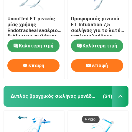
Uncuffed ET ρινικός
Προφορικός ρινικού
μίας χρήσης
ET Intubation 7,5
Endotracheal εναέριος
σωλήνας για το λατέξ
διάδρομος σωλήνων
νηπίων ελεύθερο
για το χειρουργικό
Καλύτερη τιμή
Καλύτερη τιμή
cOem
επαφή
επαφή
Διπλός βρογχικός σωλήνας μονάδων λούμεν
(34)