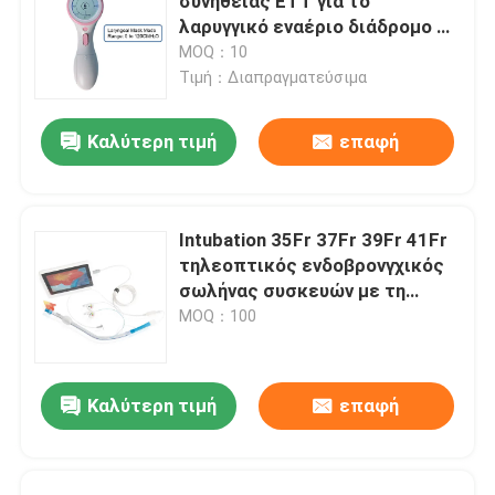
συνήθειας ETT για το
λαρυγγικό εναέριο διάδρομο 0-
120cmH2O μασκών
MOQ：10
Τιμή：Διαπραγματεύσιμα
Καλύτερη τιμή
επαφή
Intubation 35Fr 37Fr 39Fr 41Fr
τηλεοπτικός ενδοβρονγχικός
σωλήνας συσκευών με τη
κάμερα
MOQ：100
Καλύτερη τιμή
επαφή