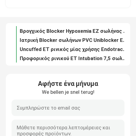
Ιατρικός ιματισμός κοστουμιών PPE PPE προσωπικού προστατευτικού εξοπλισμού cOem
Βρογχικός Blocker Hypoxemia EZ σωλήνας για τον καταρρεσμένο πνεύμονα
Σχετικά με εμάς
Ιατρική Blocker σωλήνων PVC Uniblocker Endotracheal βρογχική αναισθησία
Uncuffed ET ρινικός μίας χρήσης Endotracheal εναέριος διάδρομος σωλήνων για το χειρουργικό cOem
Γύρος εργοστασίων
Προφορικός ρινικού ET Intubation 7,5 σωλήνας για το λατέξ νηπίων ελεύθερο
Intubation Anesthesiology τηλεοπτικός Endotracheal ETT ιατρικός σωλήνας συσκευών
Ποιοτικός έλεγχος
Προφορικός Endotracheal εναέριος διάδρομος PVC ET σωλήνων Νο 7,5 με το όργανο ελέγχου πίεσης Intracuff
7.5 Intubation μίας χρήσης Endotracheal εναέριος διάδρομος σωλήνων με Intracuff
επαφή
Προφορικός ρινικός παιδιατρικός Endotracheal σωλήνας 7,0 εναέριων διαδρόμων με τη μονάδα λούμεν αναρρόφησης
Αφήστε ένα μήνυμα
Σαφής Subglottic μίας χρήσης Endotracheal σωλήνας ODM με τη μονάδα λούμεν αναρρόφησης
We bellen je snel terug!
Ζητήστε ένα απόσπασμα
Ιατρικός ET Endotracheal σωλήνας Cuffed στην παιδιατρική για ICU
Μίας χρήσης Endotracheal καθετήρας αναρρόφησης σωλήνων cOem για την ιατρική χρήση
Σαφές ETT προσχημάτισε το Endotracheal Tracheal σωλήνα Cuffed σωλήνων
ET εναέριος διάδρομος σωλήνων
Ομαλός ενισχυμένος μίας χρήσης Endotracheal καθετήρας αναρρόφησης σωλήνων Tracheal
Endotracheal παιδιατρικός ET εναέριος διάδρομος σωλήνων για τη χειρουργική επέμβαση Tracheostomy
Λαρυγγικός εναέριος διάδρομος μασκών