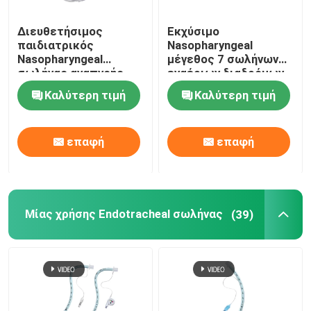
Διευθετήσιμος
Εκχύσιμο
παιδιατρικός
Nasopharyngeal
Nasopharyngeal
μέγεθος 7 σωλήνων
σωλήνας αναπνοής
εναέριων διαδρόμων
εναέριων διαδρόμων
ODM
Καλύτερη τιμή
Καλύτερη τιμή
NPA με τη μαλακή
άκρη
επαφή
επαφή
Μίας χρήσης Endotracheal σωλήνας
(39)