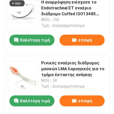
Η αναρρόφηση ενίσχυσε το
Endotracheal ET εναέριο
διάδρομο Cuffed ISO13485
σωλήνων πιστοποιημένο
MOQ：100
Τιμή：Διαπραγματεύσιμα
Καλύτερη τιμή
επαφή
Ρινικός εναέριος διάδρομος
μασκών LMA λαρυγγικός για το
τμήμα έκτακτης ανάγκης
MOQ：50
Τιμή：Διαπραγματεύσιμα
Καλύτερη τιμή
επαφή