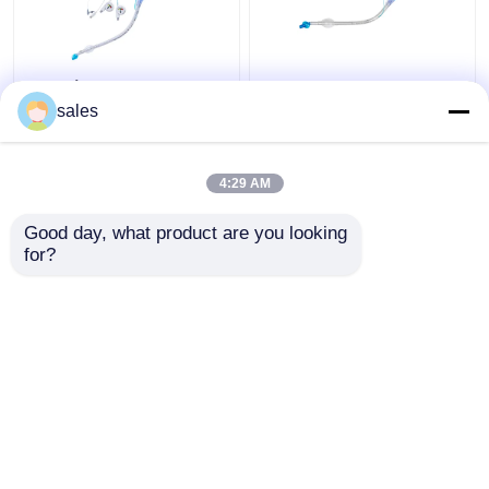
Διπλή κάννουλα
ODM βρογχικός
τραχειών σωλήνων
σωλήνας μονάδων
sales
Cuffed Tracheostomy
λούμεν Cuffed διπλός
μονάδων λούμεν ICU
για Tracheostomy
4:29 AM
Καλύτερη τιμή
Καλύτερη τιμή
Good day, what product are you looking 
for?
επαφή
επαφή
Δείτε περισσότερων
Αρχική Σελίδα
Περίπου εμείς
επαφή
Desktop Site
Sitemap
Πολιτική μυστικότητας