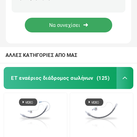
Ενισχυμένος προσχηματισμένος μίας χρήσης Endotracheal σωλήνας διαφανής για τη χειρουργική επέμβαση
Λεπτό Blocker Uniblocker τοίχων ενδοβρονγχικό βρογχικό υλικό PVC σωλήνων
Nasopharyngeal σωλήνας εναέριων διαδρόμων
Ενιαίος Blocker μονάδων λούμεν βρογχικός ενδοβρονγχικός Blocker σωλήνων cOem
ISO13485 χειρουργική ενδοβρονγχική Blockers βρογχική Blocker αναισθησία 7.0FR
Μίας χρήσης Endotracheal σωλήνας
Διπλός βρογχικός σωλήνας μονάδων λούμεν
ΑΛΛΕΣ ΚΑΤΗΓΟΡΙΕΣ ΑΠΟ ΜΑΣ
Όργανο ελέγχου πίεσης εναέριων διαδρόμων
ET εναέριος διάδρομος σωλήνων
(125)
Μανόμετρο πίεσης μανσετών
Βρογχικός Blocker σωλήνας
Καθετήρας αναρρόφησης