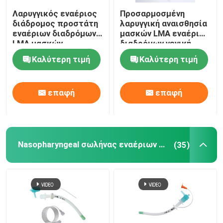
Λαρυγγικός εναέριος
Προσαρμοσμένη
διάδρομος προστάτη
λαρυγγική αναισθησία
εναέριων διαδρόμων
μασκών LMA εναέριων
LMA μασκών
διαδρόμων γενική
σιλικόνης ιατρικού
Καλύτερη τιμή
Καλύτερη τιμή
βαθμού
επαφή
επαφή
Nasopharyngeal σωλήνας εναέριων διαδρόμων
(35)