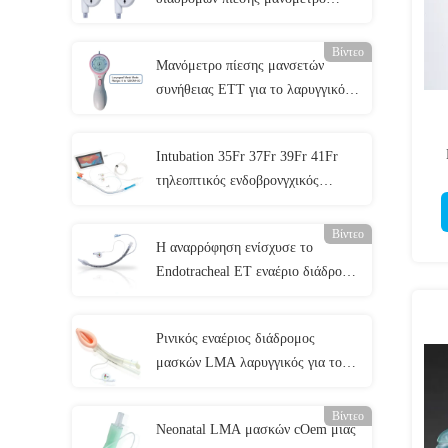
μανσετών οργάνων ελέγχου μίας
χρήσης
Βίντεο
Μανόμετρο πίεσης μανσετών
συνήθειας ETT για το λαρυγγικό
εναέριο διάδρομο 0-120cmH2O
μασκών
Intubation 35Fr 37Fr 39Fr 41Fr
s
τηλεοπτικός ενδοβρονγχικός
σωλήνας συσκευών με τη κάμερα
Βίντεο
Η αναρρόφηση ενίσχυσε το
Endotracheal ET εναέριο διάδρομο
Cuffed ISO13485 σωλήνων
πιστοποιημένο
Ρινικός εναέριος διάδρομος
μασκών LMA λαρυγγικός για το
τμήμα έκτακτης ανάγκης
Βίντεο
Neonatal LMA μασκών cOem μίας