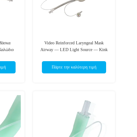
 Μάσκα
Video Reinforced Laryngeal Mask
Καλώδιο
Airway — LED Light Source — Kink
Σωλήνας
Resistant Tube-HD Camera-ISO
άμερα HD-
ιμή
Πάρτε την καλύτερη τιμή