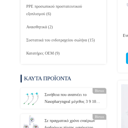
PPE προσωπικού προστατευτικού
εξοπλισμού
(6)
Αναισθητικά
(2)
Εν
Συστατικά του ενδοτραχείου σωλήνα
(15)
Α
Κατατήρες OEM
(9)
ΚΑΥΤΑ ΠΡΟΪΟΝΤΑ
Βίντεο
Συνήθεια που αναπνέει το
Nasopharyngeal μέγεθος 3 9 10
σωλήνων εναέριων διαδρόμων
Βίντεο
Σε πραγματικό χρόνο εναέριων
διαδρόμων πίεσης μανόμετρο