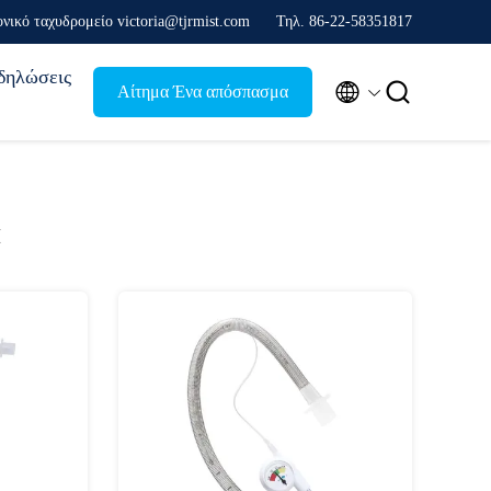
νικό ταχυδρομείο victoria@tjrmist.com
Τηλ. 86-22-58351817
δηλώσεις


Αίτημα Ένα απόσπασμα
α