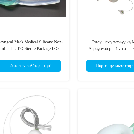
ryngeal Mask Medical Silicone Non-
Ενισχυμένη Λαρυγγική
Inflatable EO Sterile Package ISO
Αεραγωγού με Βίντεο — 
Certificated
συστήματος Android — 
Ανθεκτικός στην Τσάκιση-Κ
Πάρτε την καλύτερη τιμή
Πάρτε την καλύτερη τ
ISO