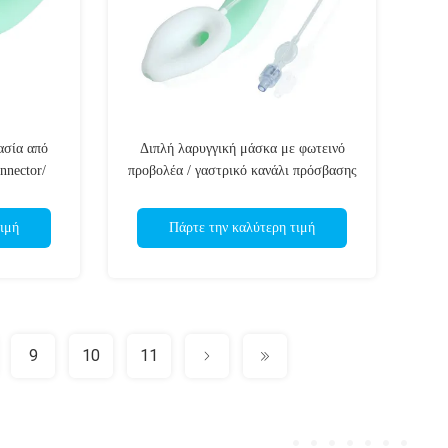
ασία από
Διπλή λαρυγγική μάσκα με φωτεινό
nnector/
προβολέα / γαστρικό κανάλι πρόσβασης
/ CE ISO
/ Ιατρική δομή σιλικόνης / ISO CE
ιμή
Πάρτε την καλύτερη τιμή
9
10
11