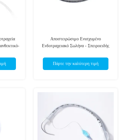
οτραχεία
Αποστειρώσιμο Ενισχυμένο
ανθεκτικό-
Ενδοτραχειακό Σωλήνα - Σπειροειδής
ιημένο CE
Ατσάλινος Πυρήνας - Ανθεκτικός στην
αναδίπλωση - Πιστοποίηση CE & ISO
ιμή
Πάρτε την καλύτερη τιμή