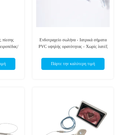
ς πίεσης
Ενδοτραχείο σωλήνα - Ιατρικά σήματα
χειροπέδας/
PVC υψηλής ορατότητας - Χωρίς λατέξ
 I CE
- ISO13485 CE πιστοποιημένο
ένος
ιμή
Πάρτε την καλύτερη τιμή