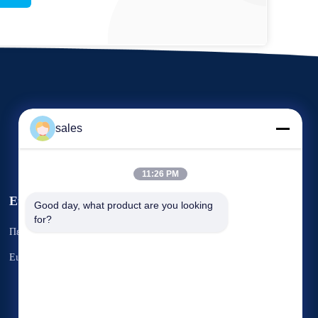
sales
11:26 PM
Εκδηλώσεις
Good day, what product are you looking 
Αίτημα Ένα
for?
Περιπτώσεις
απόσπασμα
Τηλ. 86-22-58351817
Ειδήσεις
Φαξ 86-22-58351188


