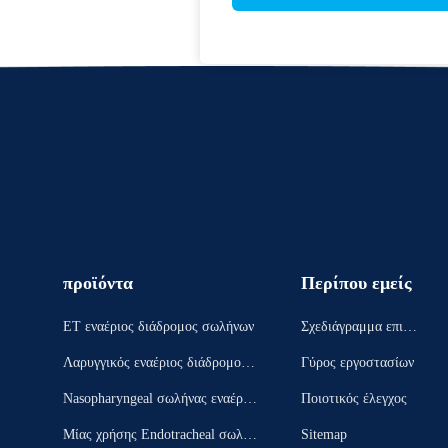
προϊόντα
Περίπου εμείς
ET εναέριος διάδρομος σωλήνων
Σχεδιάγραμμα επιχεί
ρησης
Λαρυγγικός εναέριος διάδρομος μ
Γύρος εργοστασίων
ασκών
Nasopharyngeal σωλήνας εναέριω
Ποιοτικός έλεγχος
ν διαδρόμων
Μίας χρήσης Endotracheal σωλήν
Sitemap