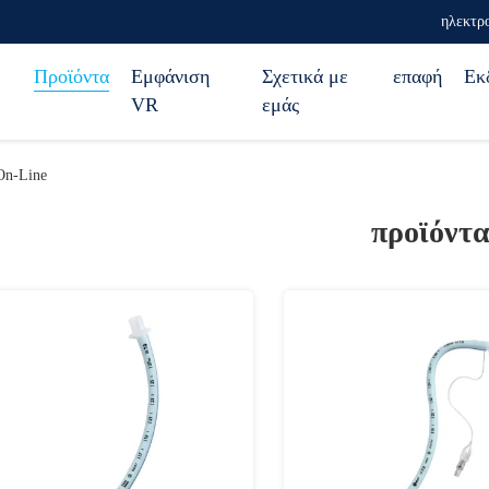
ηλεκτρο
Προϊόντα
Εμφάνιση
Σχετικά με
επαφή
Εκ
VR
εμάς
 On-Line
προϊόντ