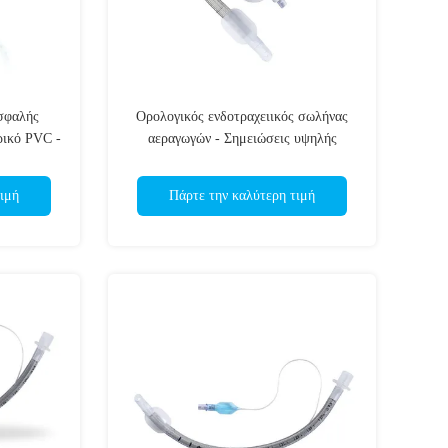
σφαλής
Ορολογικός ενδοτραχειικός σωλήνας
ρικό PVC -
αεραγωγών - Σημειώσεις υψηλής
ις
ορατότητας - Ασφαλής τοποθέτηση -
Χωρίς λατέξ - Πιστοποίηση ISO CE
ιμή
Πάρτε την καλύτερη τιμή