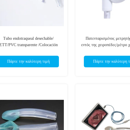
Tubo endotraqueal desechable/
Πατενταρισμένος μετρητή
ETT/PVC transparente /Colocación
εντός της χειροπέδες/μέτρο 
egura/OEM ODM aprobado por ISO
συνδετήρας Lumer/Τάξη
ISO13485 πιστοποιημ
Πάρτε την καλύτερη τιμή
Πάρτε την καλύτερη τ