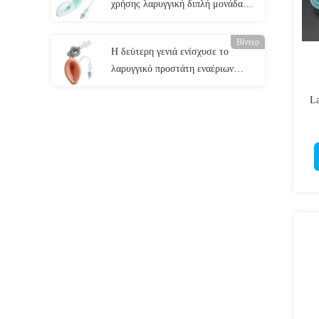
χρήσης λαρυγγική διπλή μονάδα
λούμεν εναέριων διαδρόμων
Βίντεο
Η δεύτερη γενιά ενίσχυσε το
λαρυγγικό προστάτη εναέριων
διαδρόμων LMA μασκών με το
La
πειραματικό μπαλόνι