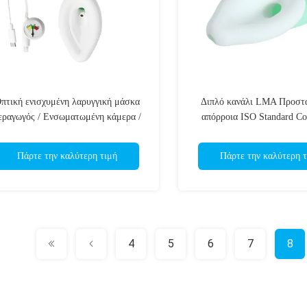
πτική ενισχυμένη λαρυγγική μάσκα
Διπλό κανάλι LMA Προστ
εραγωγός / Ενσωματωμένη κάμερα /
απόρροια ISO Standard Co
κόνα σε πραγματικό χρόνο / Γρήγορη
Medical Silicone Structure
ενσωμάτωση / ISO
Πάρτε την καλύτερη τιμή
Πάρτε την καλύτερη τ
4
5
6
7
8