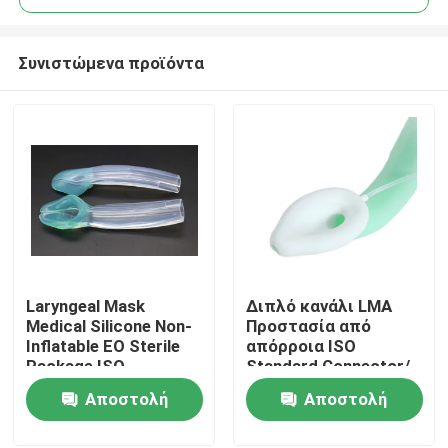
Συνιστώμενα προϊόντα
Laryngeal Mask
Διπλό κανάλι LMA
Αρχική Σελίδα
Medical Silicone Non-
Προστασία από
Inflatable EO Sterile
απόρροια ISO
Package ISO
Standard Connector/
Προϊόντα
Certificated
Medical Silicone
Αποστολή
Αποστολή
Structure/ CE ISO
ερώτησης
ερώτησης
Εμφάνιση VR