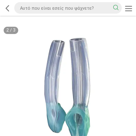
2
/
3