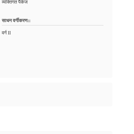
व्यक्तिगत पैकेज
साधन वर्गीकरण::
वर्ग II