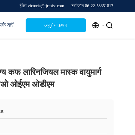
ईमेल victoria@tjrmist.com
टेलीफोन 86-22-58351817


र्क करें
अनुरोध कथन
ोग्य कफ लारिनजियल मास्क वायुमार्ग
सओ ओईएम ओडीएम
st