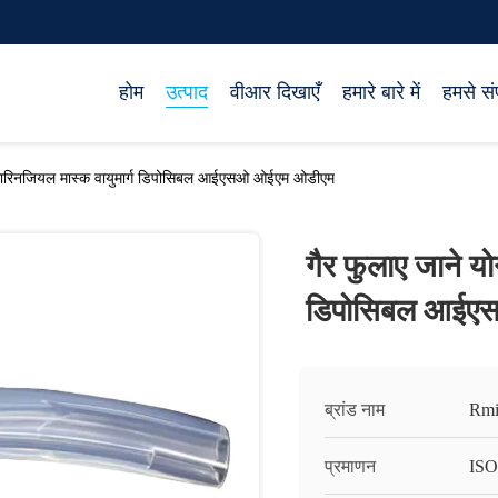
होम
उत्पाद
वीआर दिखाएँ
हमारे बारे में
हमसे संप
 लारिनजियल मास्क वायुमार्ग डिपोसिबल आईएसओ ओईएम ओडीएम
गैर फुलाए जाने य
डिपोसिबल आईए
ब्रांड नाम
Rmi
प्रमाणन
ISO