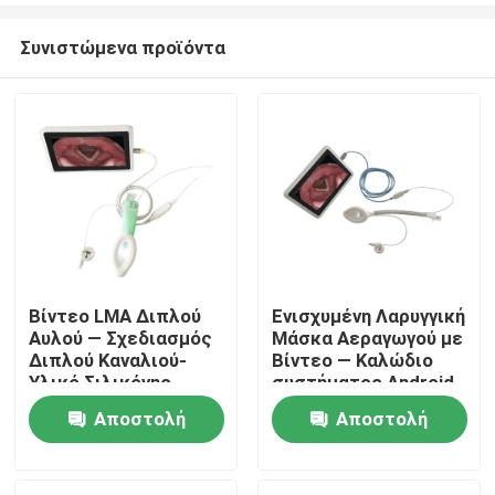
Συνιστώμενα προϊόντα
Βίντεο LMA Διπλού
Ενισχυμένη Λαρυγγική
Αυλού — Σχεδιασμός
Μάσκα Αεραγωγού με
Αρχική Σελίδα
Διπλού Καναλιού-
Βίντεο — Καλώδιο
Υλικό Σιλικόνης-
συστήματος Android
Υψηλή Στεγανότητα-
— Σωλήνας
Αποστολή
Αποστολή
Προϊόντα
ISO
Ανθεκτικός στην
Τσάκιση-Κάμερα HD-
ερώτησης
ερώτησης
ISO
Εμφάνιση VR