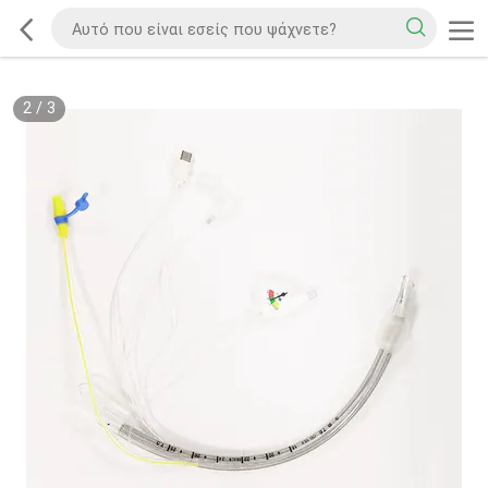
2
/
3