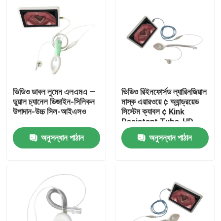
ভিডিও ডাবল লুমেন এলএমএ —
ভিডিও রিইনফোর্সড ল্যারিনজিয়াল
ডুয়াল চ্যানেল ডিজাইন-সিলিকন
মাস্ক এয়ারওয়ে ¢ অ্যান্ড্রয়েড
উপাদান-উচ্চ সিল-আইএসও
সিস্টেম ক্যাবল ¢ Kink
Resistant Tube-HD
Camera-ISO
অনুসন্ধান পাঠান
অনুসন্ধান পাঠান
বাড়ি
পণ্য
VR প্রদর্শন