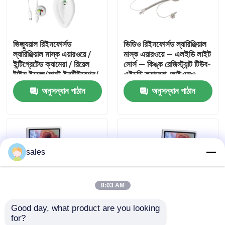
আমাদের সম্পর্কে
ভিজ্যুয়াল রিইনফোর্সড
ভিডিও রিইনফোর্সড ল্যারিঞ্জিয়াল
ল্যারিঞ্জিয়াল মাস্ক এয়ারওয়ে /
মাস্ক এয়ারওয়ে — এলইডি লাইট
কারখানা ভ্রমণ
ইন্টিগ্রেটেড ক্যামেরা / রিয়েল
সোর্স — কিঙ্ক রেজিস্ট্যান্ট টিউব-
টাইম ইমেজ/ফাস্ট ইনটিউবেশন/
এইচডি ক্যামেরা-আইএসও
আইএসও
অনুসন্ধান পাঠান
অনুসন্ধান পাঠান
মান নিয়ন্ত্রণ
আমাদের সাথে যোগাযোগ করুন
sales
উদ্ধৃতির জন্য আবেদন
8:03 AM
ইটি টিউব এয়ারওয়ে
Good day, what product are you looking 
for?
ল্যারিঞ্জিয়াল মাস্ক এয়ারওয়ে
ভিজ্যুয়াল কম্বাইন্ড
ভিজ্যুয়াল কম্বাইন্ড