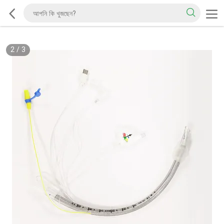
2
/
3