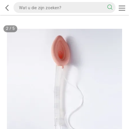
2
/
5