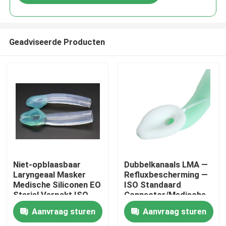
Geadviseerde Producten
Thuis
Niet-opblaasbaar
Dubbelkanaals LMA —
Laryngeaal Masker
Refluxbescherming —
Medische Siliconen EO
ISO Standaard
Producten
Steriel Verpakt ISO
Connector/Medische
Gecertificeerd
Siliconen
Aanvraag sturen
Aanvraag sturen
Structuur/CE ISO
VR-show