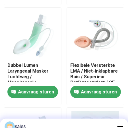
Over ons
Fabrieksreis
Kwaliteitscontrole
Dubbel Lumen
Flexibele Versterkte
Contacteer ons
Laryngeaal Masker
LMA / Niet-inklapbare
Luchtweg /
Buis / Superieur
Maagkanaal /
Patiëntcomfort / CE
Medische Siliconen
ISO Gecertificeerd
Vraag een offerte aan
Aanvraag sturen
Aanvraag sturen
Structuur/CE ISO
ET Buisluchtroute
Laryngeal Maskerluchtroute
sales