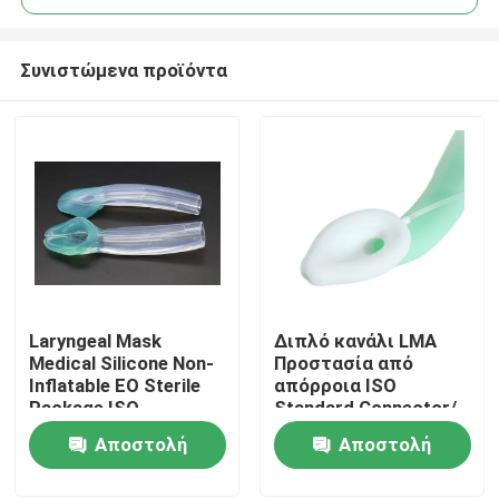
Συνιστώμενα προϊόντα
Laryngeal Mask
Διπλό κανάλι LMA
Αρχική Σελίδα
Medical Silicone Non-
Προστασία από
Inflatable EO Sterile
απόρροια ISO
Package ISO
Standard Connector/
Προϊόντα
Certificated
Medical Silicone
Αποστολή
Αποστολή
Structure/ CE ISO
ερώτησης
ερώτησης
Εμφάνιση VR