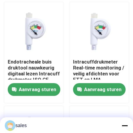
Over ons
Fabrieksreis
Kwaliteitscontrole
Endotracheale buis
Intracuffdrukmeter
druktool nauwkeurig
Real-time monitoring /
Contacteer ons
digitaal lezen Intracuff
veilig afdichten voor
drukmeter ISO CE
ETT en LMA
gecertificeerd
Aanvraag sturen
Aanvraag sturen
Vraag een offerte aan
ET Buisluchtroute
sales
Laryngeal Maskerluchtroute