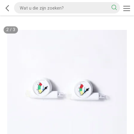
2
/
3