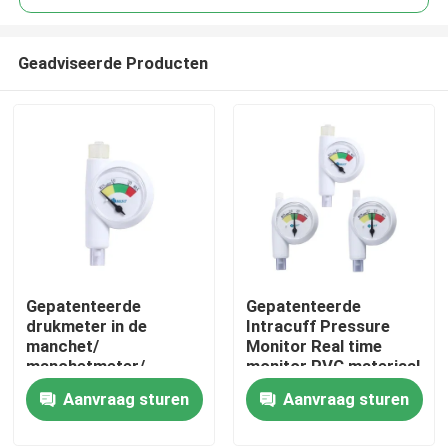
Geadviseerde Producten
Gepatenteerde
Gepatenteerde
Thuis
drukmeter in de
Intracuff Pressure
manchet/
Monitor Real time
manchetmeter/
monitor PVC materiaal
Producten
lumerconnector/
CE-marker Aanbod
Aanvraag sturen
Aanvraag sturen
klasse I CE ISO13485
OEM ODM
gecertificeerd
VR-show