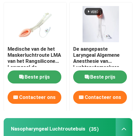
Nasopharyngeal Luchtroutebuis
Beschikbare Endotracheal Buis
Medische van de het
De aangepaste
Dubbele Lumen Luchtpijptak
Maskerluchtroute LMA
Laryngeal Algemene
van het Rangsilicone
Anesthesie van
Laryngeal de
Luchtroutemaskers
Beschermerluchtroute
LMA
De Monitor van de luchtroutedruk
Beste prijs
Beste prijs
De Manometer van de manchetdruk
Contacteer ons
Contacteer ons
Bronchiale Blocker Buis
Nasopharyngeal Luchtroutebuis
(35)
Zuig katheter