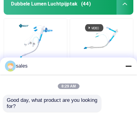
Dubbele Lumen Luchtpijptak
(44)
Van het Lumencuffed
ODM Cuffed Dubbele
sales
Tracheostomy van ICU
Lumen Luchtpijptak
Dubbele Cannula van de
voor Tracheostomy
de Buistrachee
8:29 AM
Beste prijs
Beste prijs
Good day, what product are you looking 
for?
Contacteer ons
Contacteer ons