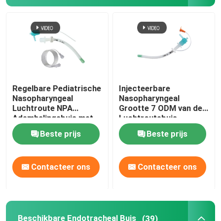
Videointubatieapparaten
Oropharyngeal Luchtroutebuis
Persoonlijk beschermingsmiddelppe
Regelbare Pediatrische
Injecteerbare
Nasopharyngeal
Nasopharyngeal
Luchtroute NPA
Grootte 7 ODM van de
Verdoofingsmiddelen
Ademhalingsbuis met
Luchtroutebuis
Zacht Uiteinde
Beste prijs
Beste prijs
Endotracheale buiscomponenten
Contacteer ons
Contacteer ons
OEM-katheters
Beschikbare Endotracheal Buis
(39)