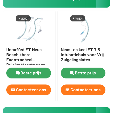
Uncuffed ET Neus
Neus- en keel ET 7,5
Beschikbare
Intubatiebuis voor Vrij
Endotracheal
Zuigelingslatex
Buisluchtroute voor
Chirurgische OEM
Beste prijs
Beste prijs
Contacteer ons
Contacteer ons