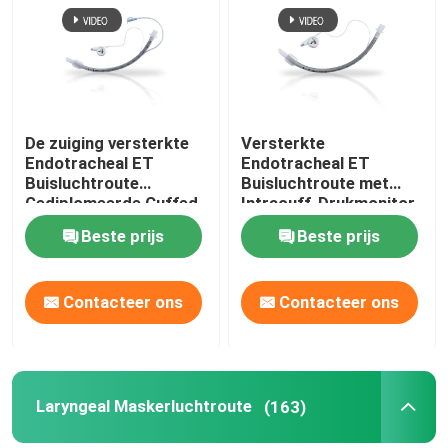
Over ons
Fabrieksreis
De zuiging versterkte
Versterkte
Endotracheal ET
Endotracheal ET
Buisluchtroute
Buisluchtroute met
Kwaliteitscontrole
Gediplomeerde Cuffed
Intracuff-Drukmonitor
ISO13485
Beste prijs
Beste prijs
Contacteer ons
Contacteer ons
Contacteer ons
Vraag een offerte aan
ET Buisluchtroute
Laryngeal Maskerluchtroute
(163)
Laryngeal Maskerluchtroute