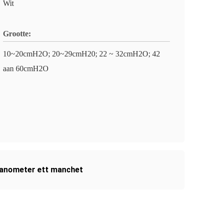
Wit
Grootte:
10~20cmH2O; 20~29cmH20; 22 ~ 32cmH2O; 42
aan 60cmH2O
nometer ett manchet