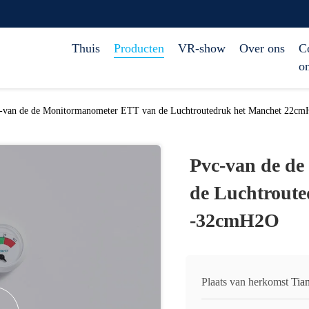
Thuis
Producten
VR-show
Over ons
C
o
-van de de Monitormanometer ETT van de Luchtroutedruk het Manchet 22
Pvc-van de d
de Luchtrout
-32cmH2O
Plaats van herkomst
Tian