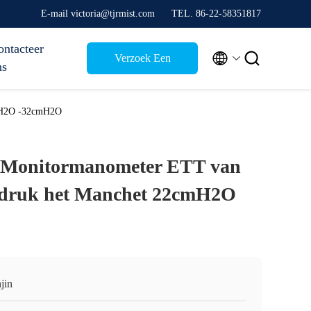
E-mail victoria@tjrmist.com
TEL. 86-22-58351817
ontacteer


Verzoek Een
ns
Citaat
cmH2O -32cmH2O
e Monitormanometer ETT van
edruk het Manchet 22cmH2O
jin