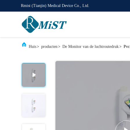
Rmist (Tianjin) Medical Device Co., Ltd.
Huis
>
producten
>
De Monitor van de luchtroutedruk
>
Pvc