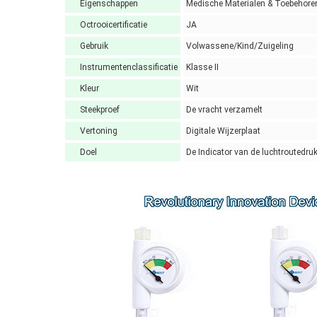
Eigenschappen
Medische Materialen & Toebehore
Octrooicertificatie
JA
Gebruik
Volwassene/Kind/Zuigeling
Instrumentenclassificatie
Klasse II
Kleur
Wit
Steekproef
De vracht verzamelt
Vertoning
Digitale Wijzerplaat
Doel
De Indicator van de luchtroutedru