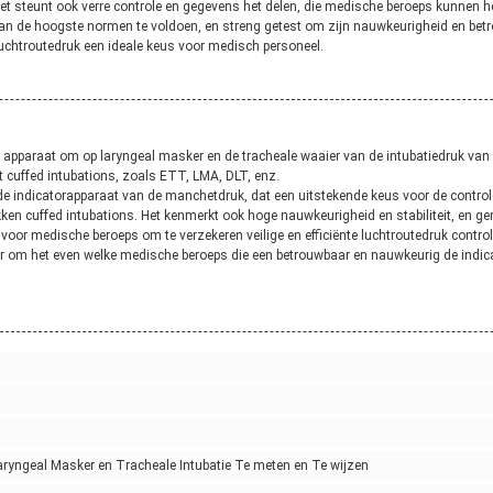
 Het steunt ook verre controle en gegevens het delen, die medische beroeps kunnen 
n de hoogste normen te voldoen, en streng getest om zijn nauwkeurigheid en betrou
luchtroutedruk een ideale keus voor medisch personeel.
 apparaat om op laryngeal masker en de tracheale waaier van de intubatiedruk van
kt cuffed intubations, zoals ETT, LMA, DLT, enz.
de indicatorapparaat van de manchetdruk, dat een uitstekende keus voor de contro
ken cuffed intubations. Het kenmerkt ook hoge nauwkeurigheid en stabiliteit, en ge
r medische beroeps om te verzekeren veilige en efficiënte luchtroutedruk controle
oor om het even welke medische beroeps die een betrouwbaar en nauwkeurig de indi
ryngeal Masker en Tracheale Intubatie Te meten en Te wijzen