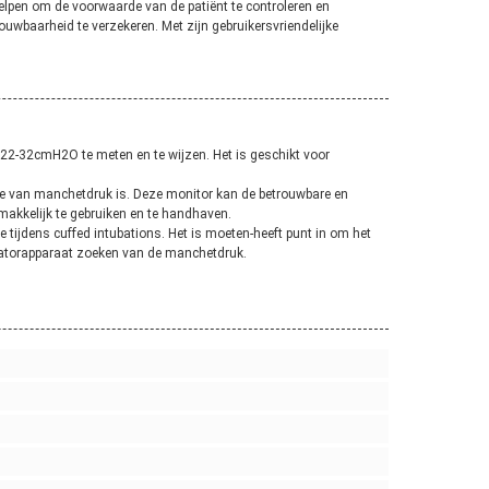
helpen om de voorwaarde van de patiënt te controleren en
wbaarheid te verzekeren. Met zijn gebruikersvriendelijke
 22-32cmH2O te meten en te wijzen. Het is geschikt voor
le van manchetdruk is. Deze monitor kan de betrouwbare en
makkelijk te gebruiken en te handhaven.
 tijdens cuffed intubations. Het is moeten-heeft punt in om het
catorapparaat zoeken van de manchetdruk.