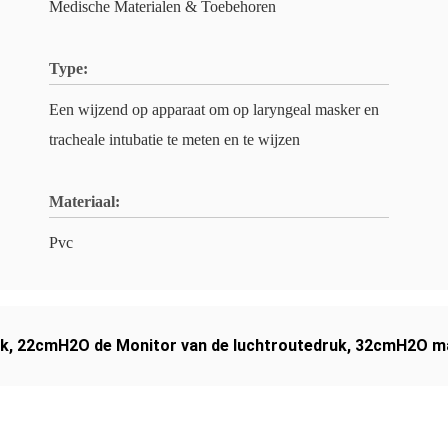
Medische Materialen & Toebehoren
Type:
Een wijzend op apparaat om op laryngeal masker en
tracheale intubatie te meten en te wijzen
Materiaal:
Pvc
uk
,
22cmH2O de Monitor van de luchtroutedruk
,
32cmH2O ma