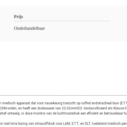
Prijs
Onderhandelbaar
 medisch apparaat dat voor nauwkeurig toezicht op cuffed endotracheal buis (ETT
ODM-orden, en heeft een drukwaaier van 22-32cmH2O. Geclassificeerd als Klasse II m
intuïtief ontwerp, is deze monitor van de luchtroutedruk een efficiënt en betrouwbaa
 in real time lezing van intracuffdruk voor LAM, ETT, en DLT, toelatend medisch 