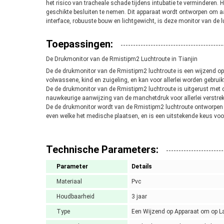
het risico van tracheale schade tijdens intubatie te verminderen.
geschikte besluiten te nemen. Dit apparaat wordt ontworpen om aa
interface, robuuste bouw en lichtgewicht, is deze monitor van de 
Toepassingen:
De Drukmonitor van de Rmistipm2 Luchtroute in Tianjin
De de drukmonitor van de Rmistipm2 luchtroute is een wijzend op
volwassene, kind en zuigeling, en kan voor allerlei worden gebrui
De de drukmonitor van de Rmistipm2 luchtroute is uitgerust met 
nauwkeurige aanwijzing van de manchetdruk voor allerlei verstrek
De de drukmonitor wordt van de Rmistipm2 luchtroute ontworpen voo
even welke het medische plaatsen, en is een uitstekende keus v
Technische Parameters:
Parameter
Details
Materiaal
Pvc
Houdbaarheid
3 jaar
Type
Een Wijzend op Apparaat om op La