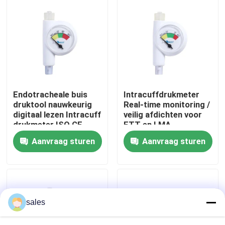
Over ons
Fabrieksreis
Kwaliteitscontrole
Endotracheale buis
Intracuffdrukmeter
druktool nauwkeurig
Real-time monitoring /
digitaal lezen Intracuff
veilig afdichten voor
Contacteer ons
drukmeter ISO CE
ETT en LMA
gecertificeerd
Aanvraag sturen
Aanvraag sturen
Vraag een offerte aan
ET Buisluchtroute
sales
Laryngeal Maskerluchtroute