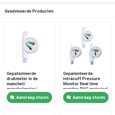
Geadviseerde Producten
Gepatenteerde
Gepatenteerde
drukmeter in de
Intracuff Pressure
Thuis
manchet/
Monitor Real time
manchetmeter/
monitor PVC materiaal
lumerconnector/
CE-marker Aanbod
Aanvraag sturen
Aanvraag sturen
Producten
klasse I CE ISO13485
OEM ODM
gecertificeerd
VR-show