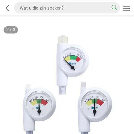
2
/
3