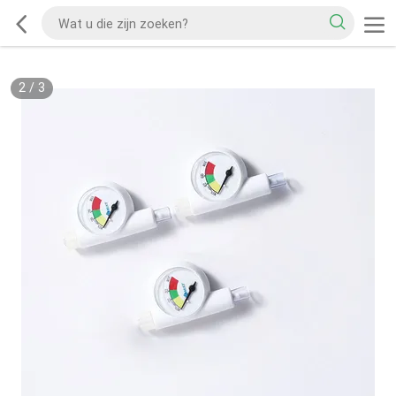
2
/
3