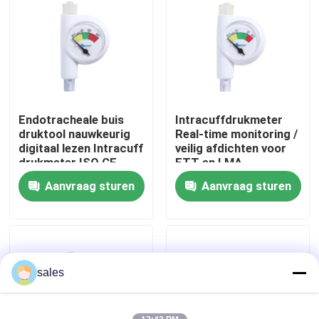
Over ons
Fabrieksreis
Endotracheale buis
Intracuffdrukmeter
Kwaliteitscontrole
druktool nauwkeurig
Real-time monitoring /
digitaal lezen Intracuff
veilig afdichten voor
drukmeter ISO CE
ETT en LMA
Contacteer ons
gecertificeerd
Aanvraag sturen
Aanvraag sturen
Vraag een offerte aan
ET Buisluchtroute
sales
Laryngeal Maskerluchtroute