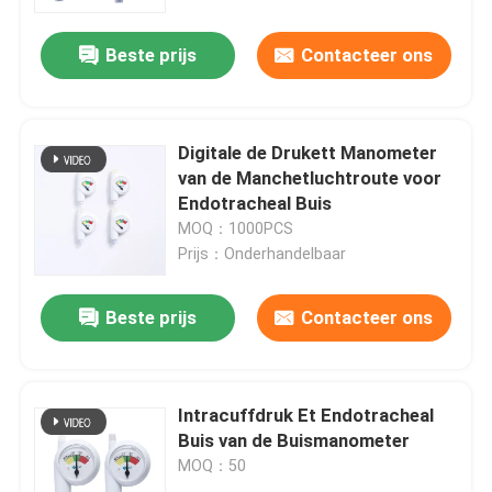
Beste prijs
Contacteer ons
Over ons
Fabrieksreis
Digitale de Drukett Manometer
van de Manchetluchtroute voor
Kwaliteitscontrole
Endotracheal Buis
MOQ：1000PCS
Prijs：Onderhandelbaar
Contacteer ons
Beste prijs
Contacteer ons
Vraag een offerte aan
ET Buisluchtroute
Intracuffdruk Et Endotracheal
Buis van de Buismanometer
MOQ：50
Laryngeal Maskerluchtroute