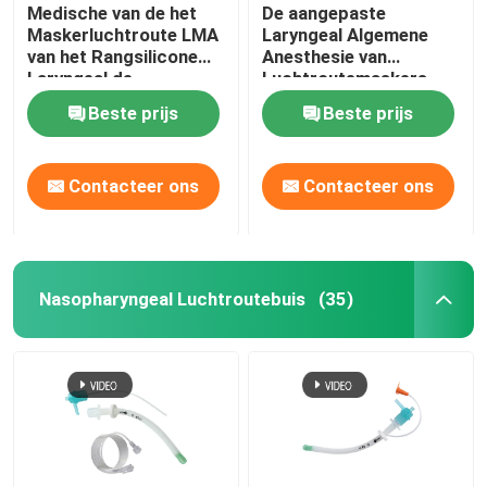
Medische van de het
De aangepaste
Maskerluchtroute LMA
Laryngeal Algemene
van het Rangsilicone
Anesthesie van
Laryngeal de
Luchtroutemaskers
Beschermerluchtroute
LMA
Beste prijs
Beste prijs
Contacteer ons
Contacteer ons
Nasopharyngeal Luchtroutebuis
(35)