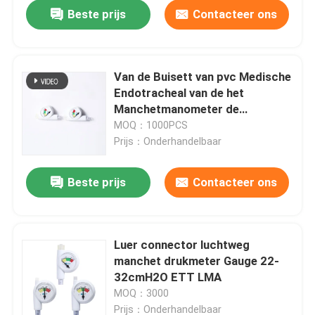
Beste prijs
Contacteer ons
Van de Buisett van pvc Medische
Endotracheal van de het
Manchetmanometer de
Drukmonitor
MOQ：1000PCS
Prijs：Onderhandelbaar
Beste prijs
Contacteer ons
Thuis
Luer connector luchtweg
manchet drukmeter Gauge 22-
Producten
32cmH2O ETT LMA
MOQ：3000
VR-show
Prijs：Onderhandelbaar