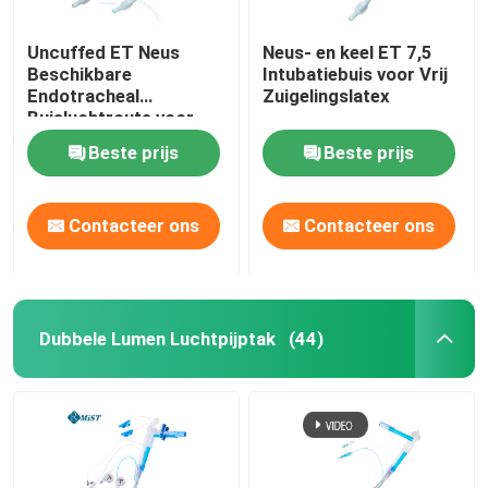
Uncuffed ET Neus
Neus- en keel ET 7,5
Beschikbare
Intubatiebuis voor Vrij
Endotracheal
Zuigelingslatex
Buisluchtroute voor
Chirurgische OEM
Beste prijs
Beste prijs
Contacteer ons
Contacteer ons
Dubbele Lumen Luchtpijptak
(44)