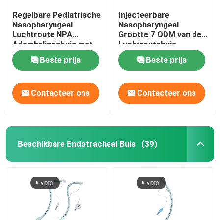
Regelbare Pediatrische
Injecteerbare
Nasopharyngeal
Nasopharyngeal
Luchtroute NPA
Grootte 7 ODM van de
Ademhalingsbuis met
Luchtroutebuis
Zacht Uiteinde
Beste prijs
Beste prijs
Contacteer ons
Contacteer ons
Beschikbare Endotracheal Buis
(39)