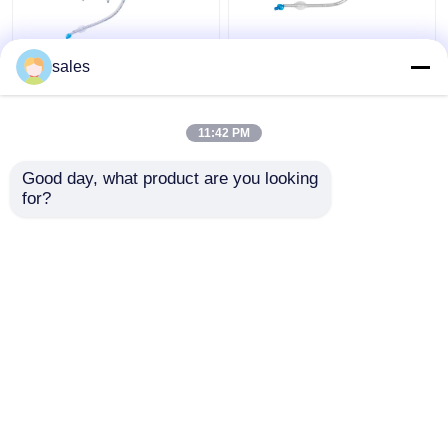
Van het Lumencuffed
ODM Cuffed Dubbele
sales
Tracheostomy van ICU
Lumen Luchtpijptak
Dubbele Cannula van de
voor Tracheostomy
de Buistrachee
11:42 PM
Beste prijs
Beste prijs
Good day, what product are you looking 
for?
Contacteer ons
Contacteer ons
Bekijk meer
Thuis
Ongeveer ons
Contacteer ons
Desktop Site
Sitemap
Privacybeleid