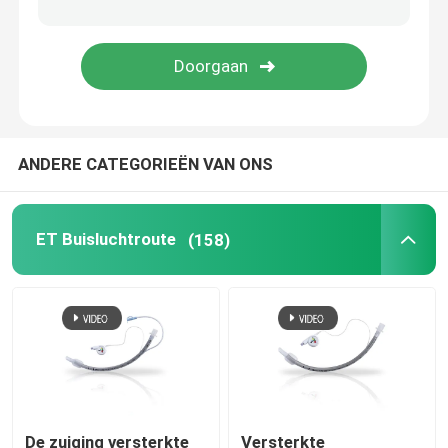
Videointubatieapparaten
Oropharyngeal Luchtroutebuis
ANDERE CATEGORIEËN VAN ONS
Persoonlijk beschermingsmiddelppe
Verdoofingsmiddelen
ET Buisluchtroute
(158)
Endotracheale buiscomponenten
OEM-katheters
De zuiging versterkte
Versterkte