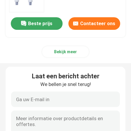
Nasopharyngeal Luchtroutebuis
Beste prijs
Contacteer ons
Beschikbare Endotracheal Buis
Bekijk meer
Dubbele Lumen Luchtpijptak
De Monitor van de luchtroutedruk
Laat een bericht achter
We bellen je snel terug!
De Manometer van de manchetdruk
Bronchiale Blocker Buis
Zuig katheter