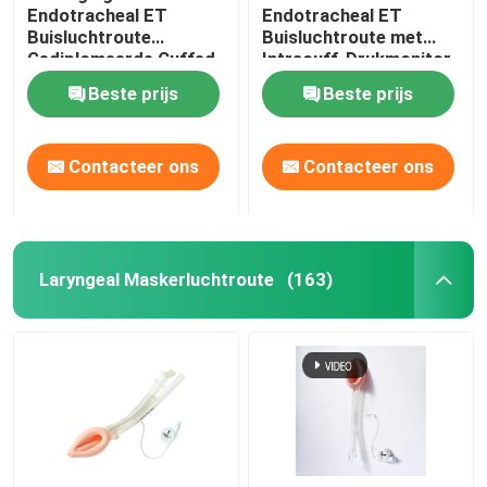
Endotracheal ET
Endotracheal ET
Buisluchtroute
Buisluchtroute met
Gediplomeerde Cuffed
Intracuff-Drukmonitor
ISO13485
Beste prijs
Beste prijs
Contacteer ons
Contacteer ons
Laryngeal Maskerluchtroute
(163)