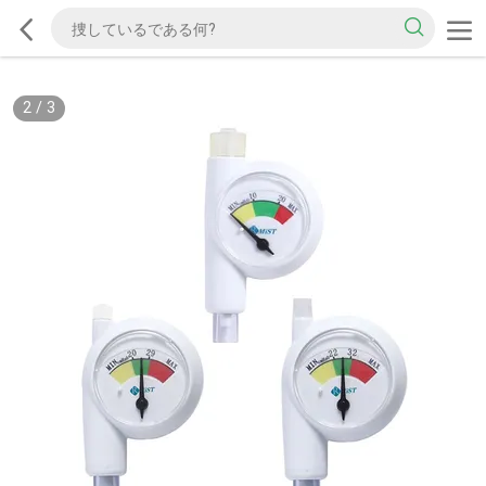
2
/
3