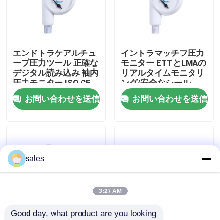
企業情報
エンドトラケアルチュ
イントラマッチフ圧力
会社案内
ーブ圧力ツール 正確な
モニター ETTとLMAの
デジタル読み込み 袖内
リアルタイムモニタリ
圧力モニター ISO CE
ング/安全なシール
品質管理
認証
お問い合わせを送信
お問い合わせを送信
お問い合わせ
見積依頼
sales
と管の航空路
3:27 AM
Good day, what product are you looking 
Laryngealマスクの航空路