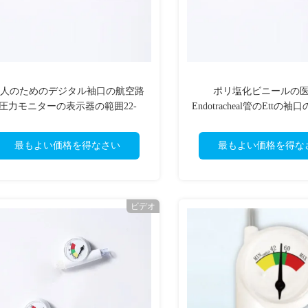
人のためのデジタル袖口の航空路
ポリ塩化ビニールの
圧力モニターの表示器の範囲22-
Endotracheal管のEttの
32cmH2O
力モニター
最もよい価格を得なさい
最もよい価格を得な
ビデオ