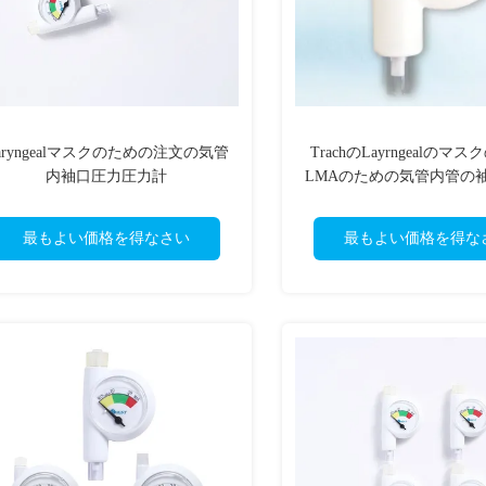
aryngealマスクのための注文の気管
TrachのLayrngealのマ
内袖口圧力圧力計
LMAのための気管内管の
計の表示器
最もよい価格を得なさい
最もよい価格を得な