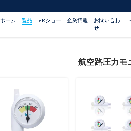
ホーム
製品
VRショー
企業情報
お問い合わ
せ
航空路圧力モ