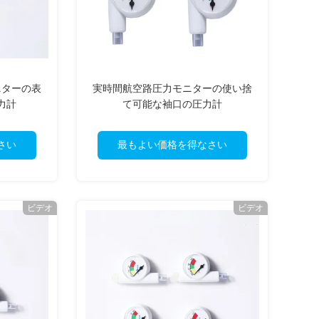
ニターの表
実時間航空路圧力モニターの使い捨
力計
て可能な袖口の圧力計
さい
最もよい価格を得なさい
ビデオ
ビデオ