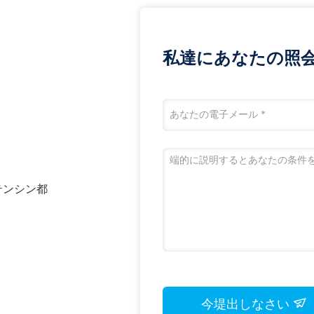
私達にあなたの照
、テンシン都
今堤出しなさい