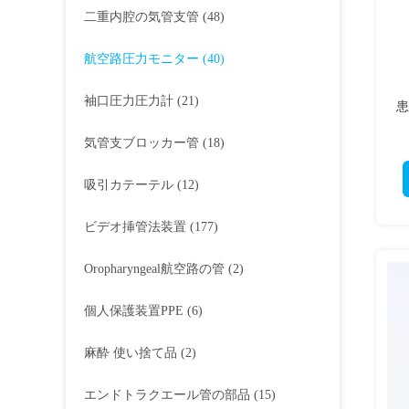
二重内腔の気管支管
(48)
航空路圧力モニター
(40)
袖口圧力圧力計
(21)
患
気管支ブロッカー管
(18)
吸引カテーテル
(12)
ビデオ挿管法装置
(177)
Oropharyngeal航空路の管
(2)
個人保護装置PPE
(6)
麻酔 使い捨て品
(2)
エンドトラクエール管の部品
(15)