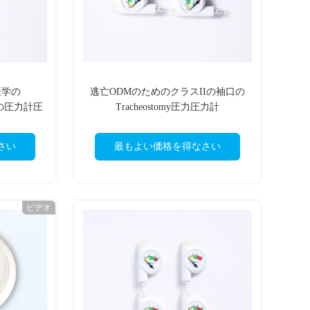
医学の
逃亡ODMのためのクラスIIの袖口の
袖口の圧力計圧
Tracheostomy圧力圧力計
さい
最もよい価格を得なさい
ビデオ