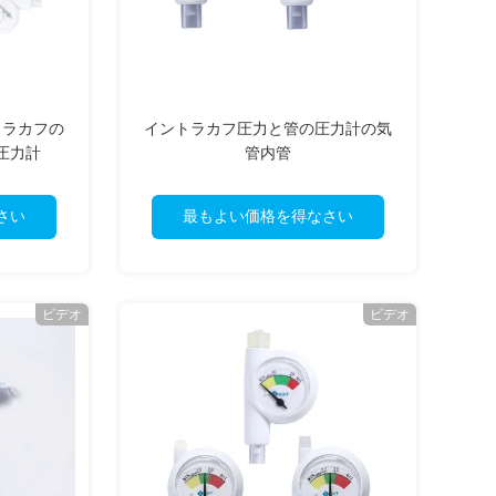
トラカフの
イントラカフ圧力と管の圧力計の気
圧力計
管内管
さい
最もよい価格を得なさい
ビデオ
ビデオ