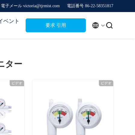
電子メール victoria@tjrmist.com
電話番号 86-22-58351817
イベント


要求 引用
ニター
ビデオ
ビデオ