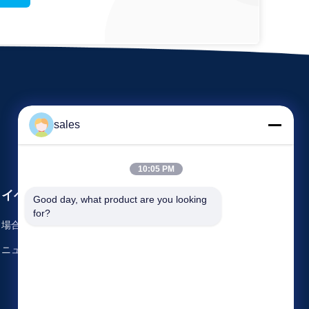
sales
10:05 PM
イベント
Good day, what product are you looking 
要求 引用
for?
場合
電話番号 86-22-58351817
ニュース
ファクシミリ 86-22-58351188


