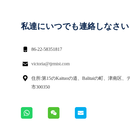
私達にいつでも連絡しなさい

86-22-58351817

victoria@tjrmist.com

住所:第15のKaituoの道、Balitaiの町、津南区
市300350