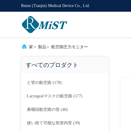
Rmist (Tianjin) Medical Device Co., Ltd.
家
>
製品
>
航空路圧力モニター
すべてのプロダクト
と管の航空路
(178)
Laryngealマスクの航空路
(177)
鼻咽頭航空路の管
(40)
使い捨て可能な気管内管
(39)