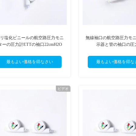
リ塩化ビニールの航空路圧力モニ
無線袖口の航空路圧力モ
ターの圧力計ETTの袖口22cmH2O
示器と管の袖口の圧
-32cmH2O
最もよい価格を得なさい
最もよい価格を得な
ビデオ