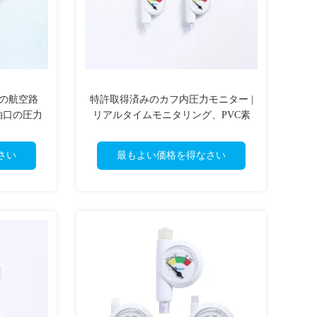
スクの航空路
特許取得済みのカフ内圧力モニター |
袖口の圧力
リアルタイムモニタリング、PVC素
材、CEマーク取得、OEMおよび
ODM利用可能
さい
最もよい価格を得なさい