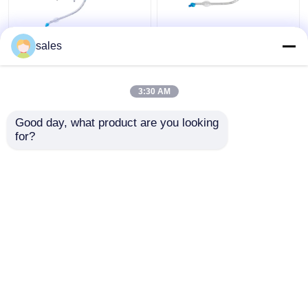
ICUの倍の内腔によって
ODMはTracheostomy
sales
平手打ちされる
のための二重内腔の気
Tracheostomyの管の気
管支管を平手打ちした
管のCannula
3:30 AM
ベストプライス
ベストプライス
Good day, what product are you looking 
for?
お問い合わせ
お問い合わせ
多くを見て下さい
ホーム
企業情報
お問い合わせ
Desktop Site
地図
プライバシー規約