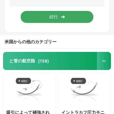
ビデオ挿管法装置
Oropharyngeal航空路の管
米国からの他のカテゴリー
個人保護装置PPE
麻酔 使い捨て品
と管の航空路
(158)
エンドトラクエール管の部品
OEM カテーテル
吸引によって補強され
イントラカフ圧力モニ