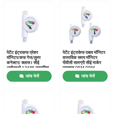
पेटेंट इंट्राकफ प्रेशर
पेटेंट इंट्राकेफ दबाव मॉनिटर
मॉनिटर/कफ गेज/लुमर
वास्तविक समय मॉनिटर
कनेक्टर/ क्लास I सीई
पीवीसी सामग्री सीई मार्कर
आईएसओ 13485 प्रमाणित
प्रस्ताव OEM ODM
जांच भेजें
जांच भेजें
होम
उत्पाद
वीआर दिखाएँ