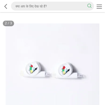
2
/
3