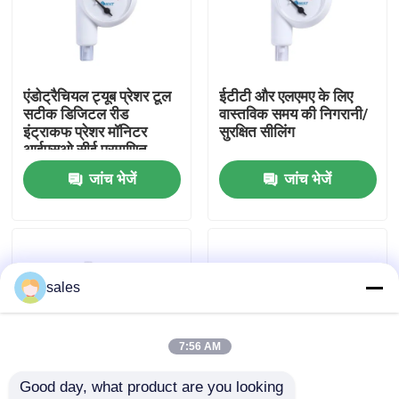
हमारे बारे में
एंडोट्रैचियल ट्यूब प्रेशर टूल
ईटीटी और एलएमए के लिए
फैक्टरी यात्रा
सटीक डिजिटल रीड
वास्तविक समय की निगरानी/
इंट्राकफ प्रेशर मॉनिटर
सुरक्षित सीलिंग
आईएसओ सीई प्रमाणित
गुणवत्ता नियंत्रण
जांच भेजें
जांच भेजें
हमसे संपर्क करें
एक बोली का अनुरोध
sales
ईटी ट्यूब एयरवे
7:56 AM
Good day, what product are you looking 
स्वरयंत्र मुखौटा वायुमार्ग