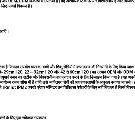
या है और OEM/ODM विकल्पों में उपलब्ध है।यह अत्यधिक टिकाऊ और विश्वसनीय है और चिकित्सा
 लिए आदर्श विकल्प है।
ी आदि।
जिसका उपयोग वयस्क, बच्चे और शिशु रोगियों में कफ दबाव की निगरानी के लिए किया जाता है।य
O,20~29cmH20, 22 ~ 32cmH2O और 42 से 60cmH2O।यह उत्पाद OEM और ODM ऑर्डर के लि
लिए वायुमार्ग दबाव का सटीक और विश्वसनीय माप प्रदान करने के लिए डिज़ाइन किया गया है।यह
क समायोज्य दबाव सीमा भी है ताकि इसे व्यक्तिगत रोगी की आवश्यकताओं के अनुरूप बनाया जा सक
ी है।Rmist IPM2 एयरवे प्रेशर मॉनिटर उन चिकित्सा पेशेवरों के लिए सही विकल्प है जिन्हें
त करने के लिए एक संकेतक उपकरण