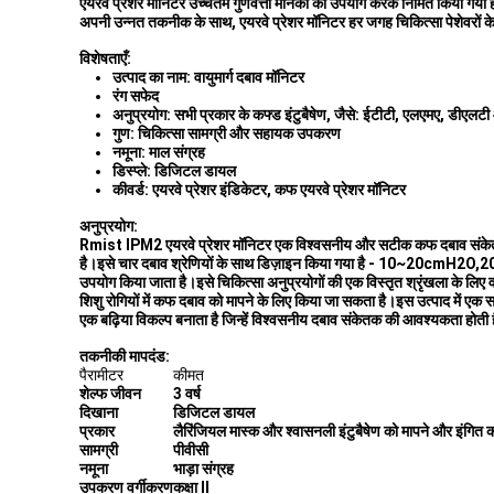
एयरवे प्रेशर मॉनिटर उच्चतम गुणवत्ता मानकों का उपयोग करके निर्मित किया ग
अपनी उन्नत तकनीक के साथ, एयरवे प्रेशर मॉनिटर हर जगह चिकित्सा पेशेवरों के
विशेषताएँ:
उत्पाद का नाम: वायुमार्ग दबाव मॉनिटर
रंग सफेद
अनुप्रयोग: सभी प्रकार के कफ्ड इंटुबैषेण, जैसे: ईटीटी, एलएमए, डीएलट
गुण: चिकित्सा सामग्री और सहायक उपकरण
नमूना: माल संग्रह
डिस्प्ले: डिजिटल डायल
कीवर्ड: एयरवे प्रेशर इंडिकेटर, कफ एयरवे प्रेशर मॉनिटर
अनुप्रयोग:
Rmist IPM2 एयरवे प्रेशर मॉनिटर एक विश्वसनीय और सटीक कफ दबाव संकेतक है 
है।इसे चार दबाव श्रेणियों के साथ डिज़ाइन किया गया है - 10~20cmH2
उपयोग किया जाता है।इसे चिकित्सा अनुप्रयोगों की एक विस्तृत श्रृंखला के 
शिशु रोगियों में कफ दबाव को मापने के लिए किया जा सकता है।इस उत्पाद में ए
एक बढ़िया विकल्प बनाता है जिन्हें विश्वसनीय दबाव संकेतक की आवश्यकता होत
तकनीकी मापदंड:
पैरामीटर
कीमत
शेल्फ जीवन
3 वर्ष
दिखाना
डिजिटल डायल
प्रकार
लैरिंजियल मास्क और श्वासनली इंटुबैषेण को मापने और इंगि
सामग्री
पीवीसी
नमूना
भाड़ा संग्रह
उपकरण वर्गीकरण
कक्षा II