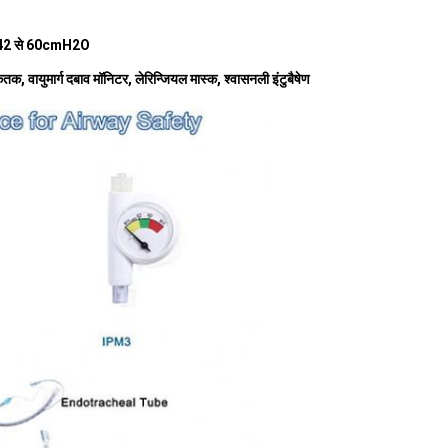
2 से 60cmH2O
ेतक, वायुमार्ग दबाव मॉनिटर, लेरिन्जियल मास्क, श्वासनली इंटुबैषेण