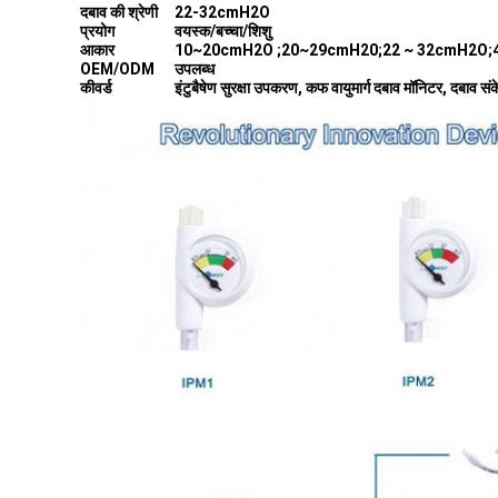
दबाव की श्रेणी
22-32cmH2O
प्रयोग
वयस्क/बच्चा/शिशु
आकार
10~20cmH2O ;20~29cmH20;22 ~ 32cmH2O;4
OEM/ODM
उपलब्ध
कीवर्ड
इंटुबैषेण सुरक्षा उपकरण, कफ वायुमार्ग दबाव मॉनिटर, दबाव संक