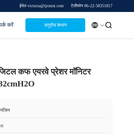
ईमेल victoria@tjrmist.com
टेलीफोन 86-22-58351817


र्क करें
अनुरोध कथन
जिटल कफ एयरवे प्रेशर मॉनिटर
22-32cmH2O
ानजिन
st